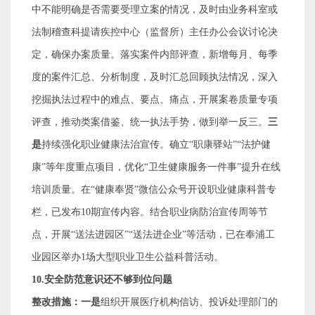
中不能明确是否需要受理立案的情况，及时由业务科室或
法制稽查科提请疾控中心（监督所）主任办公会议讨论决
定，确保办案质量。落实案件内部评查，新增每月、每季
度的案件汇总、分析制度，及时汇总回顾执法情况，深入
挖掘执法过程中的难点、要点、痛点，开展案卷质量专项
评查，推动类案借鉴、统一执法手势，做到举一反三。
三
是
持续强化职业健康法治宣传。确立
“
职康驿站
”“
法护健
康
”
等年度重点项目，优化
“
卫生健康服务一件事
”
提升在线
培训质量。在
“
健康奉贤
”
微信公众号开设职业健康科普专
栏，已发布
10
期宣传内容。结合职业病防治宣传周等节
点，开展
“
送法进园区
”“
送法进企业
”
等活动，已在奉浦工
业园区举办
1
场大型职业卫生公益科普活动。
10.
安全防范意识还不够到位问题
整改措施：一是
组织开展医疗机构信访、投诉处理部门的