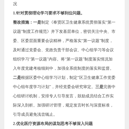
况
1.
针对
贯彻理论学习要求不够到位
问题
。
整改措施：一是
制定《奉贤区卫生健康系统贯彻落实
“
第一
议题
”
制度工作规范》并下发基层单位，密切关注中央、市
委、区委层面重要会议精神，严格落实
“
第一议题
”
制度，
及时通过党委会、党政负责干部会议、中心组学习等会议
组织学习
“
第一议题
”
内容。将
“
第一议题
”
制度落实情况加
入年度党建考核细则中，加强全系统制度的落实和监督。
二是
根据区委中心组学习计划，制定
“
区卫生健康工作党委
中心组年度学习计划
”
，并经党委会研究审定。
三是
完善
中
心组
研讨机制，安排专人引导发言，鼓励成员结合工作实
际深入剖析
。
加强研讨管理，规定发言时长与深度标准，
引导成员避免浅尝辄止。
2.
优化医疗资源布局的谋划思考不够深入问题