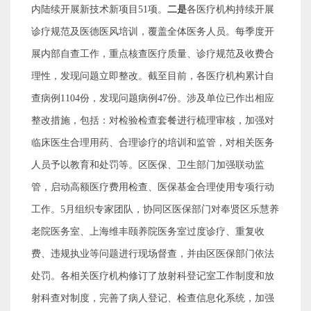
内陆续开展新技术新项目
51
项。
二是
各医疗机构持续开展
诊疗规范及医德医风培训，覆盖全体医务人员。每季度开
展内部自查工作，重点核查医疗质量、诊疗规范及收费合
理性，发现问题立即整改。截至目前，各医疗机构累计自
查病例
1104
份，发现问题病例
47
份。涉及单位已作出相应
整改措施，包括：对检验检查套餐进行梳理审核，加强对
临床医生合理用药、合理诊疗的培训和监管，对相关医务
人员予以教育和处罚等。区医保、卫生部门加强联动监
管，启动高额医疗费用检查、医保基金合理使用专项行动
工作。
5
月组织专家团队，协同区医保部门对奉贤区乐慧养
老院医务室、上海维丰颐养院医务室过度诊疗、重复收
费、违规执业等问题进行现场督查，并由区医保部门依法
处罚。各相关医疗机构修订了放射科登记室工作制度和放
射科查对制度，完善了病人登记、检查信息化系统，加强