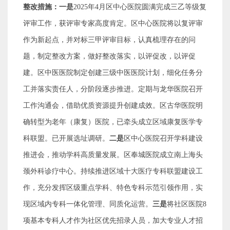
整改措施：一是
2025
年
4
月区中心医院圆满完成三乙等级复
评审工作，获评审专家高度肯定。区中心医院将以复评审
作为新起点，并对标三甲评审目标，认真梳理存在的问
题，制定整改方案，做好整改落实，以评促改，以评促
建。区中医医院制定创建三级中医医院计划，细化任务分
工并落实责任人，分阶段逐步推进。定期与龙华医院召开
工作沟通会，借助优质资源提升创建成效。区古华医院明
确转型为老年（康复）医院，已牵头成立区域康复医学专
科联盟。已开展选址调研。
二是
区中心医院召开学科建设
推进会，推动学科高质量发展。区奉城医院成立南上海头
颈外科诊疗中心。持续推进区域十大医疗专科联盟建设工
作，充分发挥区级重点学科、特色专科示范引领作用，实
现区域内专科一体化管理、同质化运营。
三是
将社区医院
8
项基本专科人才作为社区优先招录人员，加大专业人才招