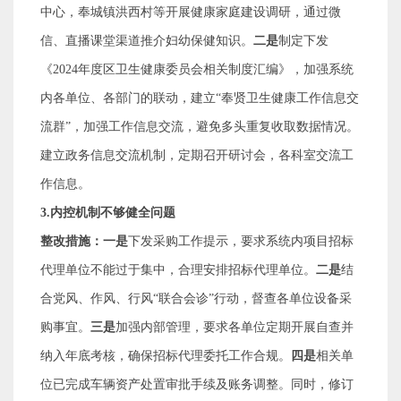
中心，奉城镇洪西村等开展健康家庭建设调研，通过微
信、直播课堂渠道推介妇幼保健知识。
二是
制定下发
《
2024
年度区卫生健康委员会相关制度汇编》，
加强系统
内各单位、各部门的联动，建立
“
奉贤卫生健康工作信息交
流群
”
，
加强工作信息交流
，
避免多头重复收取数据情况。
建立政务信息交流机制，定期召开研讨会，各科室交流工
作信息。
3.
内控机制不够健全问题
整改措施：一是
下发采购工作提示，要求系统内项目招标
代理单位不能过于集中，合理安排招标代理单位。
二是
结
合党风、作风、行风
“
联合会诊
”
行动，督查各单位设备采
购事宜。
三是
加强内部管理，要求各单位定期开展自查并
纳入年底考核，确保招标代理委托工作合规。
四是
相关单
位已完成车辆
资产处置审批手续及账务调整。同时，修订