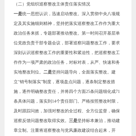
（二）党组织巡察整改主体责任落实情况
一是
统一思想认识，迅速启动整改。深入贯彻中央八项规
定及其实施细则精神，坚持把落实巡察整改工作作为重大
政治任务来抓，专题部署推动整改。第一时间召开基层单
位党政负责干部专题会议，部署巡察问题整改工作，要求
深刻认识巡察整改工作的重要性和紧迫性，把巡察整改工
作作为一项严肃的政治任务，对标对表，从严、快速和务
实地整改到位。
二是
坚持问题导向，全面落实整改。建
立
“
销号制落实
”
制度，逐项盘点问题，逐条制定整改措
施，逐件明确整改责任，并将四个方面
25
条问题细化成
71
条具体问题，落实到
14
个责任部门。严格按照整改时限，
及时跟踪问效，加强对整改的全过程、全方位监督，确保
巡察反馈问题整改取得实效。
三是
坚持标本兼治，推动建
章立制。注重将巡察整改与党风廉政建设结合起来，开