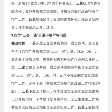
标。新增
2
个党支部书记均为学科带头人。
三是
梳理党费收
缴流程，做好基层党支部收缴、使用等方面的政策指引与
指导工作。
四是
加强督导，提出明确党务公开规范更新内
容，使党务信息公开、透明。
9.
指导
“
三会一课
”
开展不够严格问题
整改措施：一是
完成全覆盖基层调研，通过访谈、查阅资
料等形式指导基层党支部
“
三会一课
”
开展、规范记录。开
展党务干部培训班，将党务相关实务操作培训列入课程设
置。
二是
全覆盖下基层，通过访谈查阅资料指导基层党支
部
“
三会一课
”
开展、记录。对于记录不规范的党支部加强
指导工作。完善下发《基层党支部规范化建设工作指南
2.0
版》。
三是下
发工作提示，每季度收集基层党支部主题党
日已开展信息、下季度计划开展情况。区卫生健康工作党
委结合实际情况实地指导基层党组织工作。
四是
全面梳理