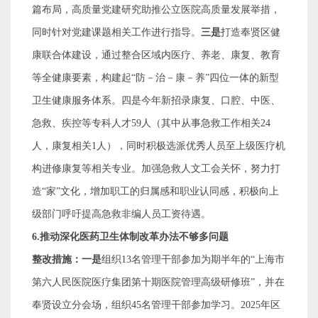
篇布局，高质量党建研究助推公立医院高质量发展举措，
同时针对党建课题相关工作进行指导。
三是
打造奉贤区健
康联合体建设，通过整合区域内医疗、养老、康复、教育
等全健康要素，构建起
“
防－治－康－养
”
四位一体的新型
卫生健康服务体系。四是今年新招录康复、口腔、中医、
急救、疾控等专科人才
59
人（其中从事急救工作相关
24
人，康复相关
1
人），同时积极选派优秀人员至上级医疗机
构进修康复等相关专业。加强急救人文工会关怀，努力打
造
“
家
”
文化，增加职工的归属感和职业认同感，积极向上
级部门呼吁提高急救非编人员工资待遇。
6.
推动深化医药卫生体制改革办法不够多问题
整改措施：一是
组织
13
名管理干部参加为期半年的
“
上海市
第六人民医院医疗集团第十期医院管理高级研修班
”
，并在
奉贤设立分会场，组织
45
名管理干部参加学习。
2025
年区