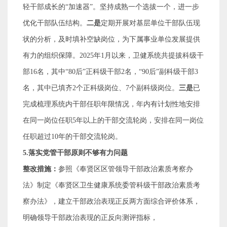
轻干部成长的
“
加速器
”
。坚持成熟一个选拔一个，进一步
优化干部队伍结构。
二是
定期开展对基层单位干部队伍现
状的分析，及时填补空缺岗位，为下属事业单位发展提供
有力的组织保障。
2025
年
1
月以来，卫健系统共提拔科级干
部
16
名，其中
“80
后
”
正科级干部
2
名，
“90
后
”
副科级干部
3
名，其中已填齐
2
个正科级岗位、
7
个副科级岗位。
三是
已
完成梳理系统内干部任职年限情况，年内有计划性地安排
在同一岗位任职
5
年以上的干部交流轮岗，安排在同一岗位
任职超过
10
年的干部交流轮岗。
5.
落实党管干部原则不够有力问题
整改措施：
参照《奉贤区区管领导干部政治素质考察办
法》制定《奉贤区卫生健康系统委管科级干部政治素质考
察办法》，建立干部政治表现正反两方面综合评价体系，
明确领导干部政治表现的正反向测评指标，