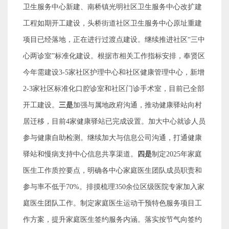
卫生服务中心新建、南桥镇光明社区卫生服务中心改扩建
工程如期开工建设，头桥街道社区卫生服务中心原址重建
项目已经落地，正在进行过渡点建设。继续推进社区
“
三中
心两诊室
”
标准化建设。根据市相关工作指标安排，奉贤区
今年需建设
3-5
家社区护理中心和社区健康管理中心，新增
2-3
家社区标准化口腔诊室和社区门诊手术室，目前已全部
开工建设。
三是
加强与属地政府沟通，推动健康驿站向村
居迁移，目前
4
家健康驿站已完成设置。加大中心就诊人员
参与健康自助检测。继续加大与信息公司沟通，打通健康
驿站和慢病支持中心信息共享渠道。
四是
制定
2025
年家庭
医生工作质控要点，明确各中心家庭医生团队成员职责和
参与率
不低于
70%
。排摸梳理
350
余位区级医院专家加入家
庭医生团队工作。制定家庭医生运动干预特色服务项目工
作方案，提升家庭医生签约服务内涵。落实按节气向签约