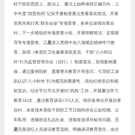
轻干部在思想上、政治上、廉洁上始终保持正确方向，上
半年度
“
四责协同
”
记实手册检查重点查看落实情况。开展
党风作风行风
“
联合会诊
”
专项督查，各单位加强自查自
纠，下一步将组织专项督查小组，开展明察暗访、定期督
导等专项督查。
二是
深入贯彻中央八项规定精神学习教
育，加强《奉贤区卫生健康系统党员、干部
“
八小时以
外
”
行为监督管理办法（试行）》制度落实，
加强案例通
报，
通过案例剖析、观看警示教育片等形式，引导职工深
刻认识
“
八小时外
”
行为规范的重要性，强化纪律意识和规
矩意识。结合
节日节点开展
纠
“
四风
”
工作，
开展廉洁学习
教育
142
次，廉洁教育谈话
1355
人次。
组织各单位开展自查
自纠
，
未发现本系统干部职工节日期间存在公款吃喝、公
车私用、违规收送礼品礼金、违规发放津补贴等问题。
三
是
完善违纪人员谈话教育流程。明确谈话教育责任，由主