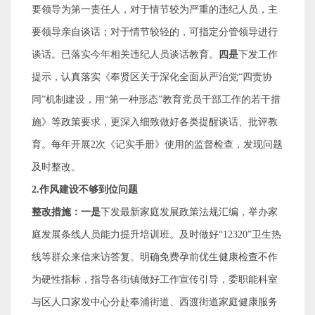
要领导为第一责任人，对于情节较为严重的违纪人员，主
要领导亲自谈话；对于情节较轻的，可指定分管领导进行
谈话。已落实今年相关违纪人员谈话教育。
四是
下发工作
提示，认真落实《奉贤区关于深化全面从严治党
“
四责协
同
”
机制建设，用
“
第一种形态
”
教育党员干部工作的若干措
施》等政策要求，更深入细致做好各类提醒谈话、批评教
育。每年开展
2
次《记实手册》使用的监督检查，发现问题
及时整改。
2.
作风建设不够到位问题
整改措施：一是
下发最新家庭发展政策法规汇编，举办家
庭发展条线人员能力提升培训班。及时做好
“12320”
卫生热
线等群众来信来访答复。明确免费孕前优生健康检查不作
为硬性指标，指导各街镇做好工作宣传引导
，
委职能科室
与区人口家发中心分赴奉浦街道、西渡街道家庭健康服务