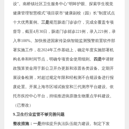
设
”
。南桥镇社区卫生服务中心
“
明眸护眼、探索学生视觉
健康管理智慧模式
”
项目获市
“
健康副校（园）长
”
制度试点
十大优秀案例。
三是
规范肠道门诊诊疗，完成全覆盖专项
督导，截至
4
月
30
日，肠道门诊就诊
221
例，录入
221
例，录
入率
100%
。加快推进国家传染病智能监测预警前置软件部
署实施工作，在
2024
年工作基础上，确定年度实施部署机
构名单和时间节点，明确专项资金使用细则。
四是
申请
财
政预算资金用于新公卫开办更新和添置各类设备。定期开
展设备检测，对超过规定年限和经检测不合规设备进行报
废处置。开展上海市区域试验室和三代测序平台建设。依
托市疾控中心平台，持续推进病原微生物重点学科建设。
（
已整改
）
9.
卫生行业监管不够完善问题
整改措施：
一是
持续提升执法队伍能力建设。制定下发