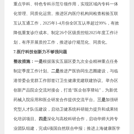
重点学科、特色专科示范引领作用，实现区域内专科一体
化管理、同质化运营。推进区内医疗机构间检查检验互联
互认互通工作，
2025
年
1-4
月份全区互认率超过
99%
，有效
降低重复诊疗成本。制定
26
个区级质控组
2025
年度工作计
划，有序开展质控工作，推进诊疗规范化、同质化。
7.
医疗科技创新力不够强问题
整改措施：一是
根据落实五届区委九次全会精神重点任务
制定季度工作计划。
二是
推进产医协同生态圈建设，与临
港管委会党群工作部签订卫生健康党建联建协议。举办区
创新产品院企交流对接会，打造
“
医企创享驿站
”
，为新优
药械入院应用和医企研发合作提供交流平台。
三是
加强研
究型人才队伍建设，启动卫健系统科研能力提升和成果转
化培训项目。
四是
深化与高校科研合作，启动华师大跨专
业团队组建，完成
6
项国自然联合申报；推进上海健康医学