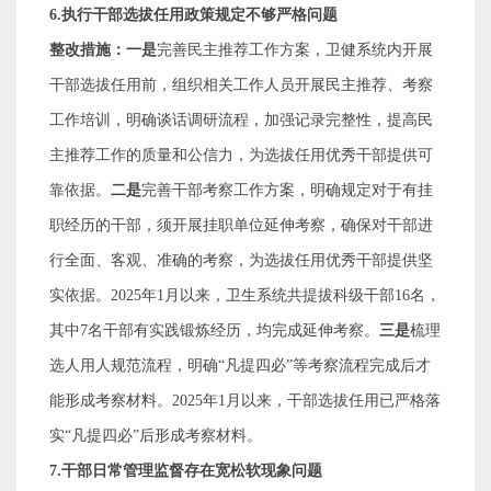
6.
执行干部选拔任用政策规定不够严格问题
整改措施：一是
完善民主推荐工作方案，卫健系统内开展
干部选拔任用前，组织相关工作人员开展民主推荐、考察
工作培训，明确谈话调研流程，加强记录完整性，提高民
主推荐工作的质量和公信力，为选拔任用优秀干部提供可
靠依据。
二是
完善干部考察工作方案，明确规定对于有挂
职经历的干部，须开展挂职单位延伸考察，确保对干部进
行全面、客观、准确的考察，为选拔任用优秀干部提供坚
实依据。
2025
年
1
月以来，卫生系统共提拔科级干部
16
名，
其中
7
名干部有实践锻炼经历，均完成延伸考察。
三是
梳理
选人用人规范流程，明确
“
凡提四必
”
等考察流程完成后才
能形成考察材料。
2025
年
1
月以来，干部选拔任用已严格落
实
“
凡提四必
”
后形成考察材料。
7.
干部日常管理监督存在宽松软现象问题