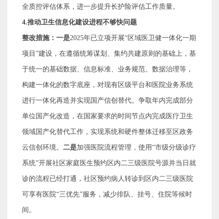
全质控评估体系，进一步提升长护险评估工作质量。
4.
推动卫生信息化建设进程不够快问题
整改措施：一是
2025
年已立项开展
“
区域医卫健一体化一期
项目
”
建设，在遵循统筹谋划、集约共建原则的基础上，基
于统一的基础数据、信息标准、业务规范、数据治理等，
构建一体化的数字底座，对现有区级平台和医院业务系统
进行一体化再造并实现国产信创替代。争取年内完成部分
单位国产化改造，在国家要求的时间节点内完成医疗卫生
领域国产化替代工作，实现系统和硬件整体迁移至区政务
云信创环境。
二是
加强医院流程管理，使用
“
市级分级诊疗
系统
”
开展社区家庭医生预约区内二三级医院号源并当日就
诊的流程已经打通，社区预约病人转诊到区内二三级医院
可享有医院
“
三优先
”
服务，减少排队、挂号、住院等候时
间。