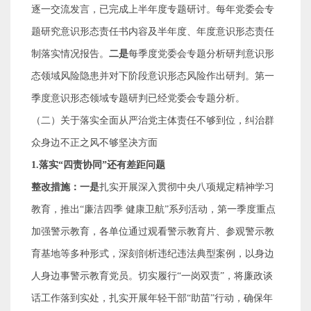
逐一交流发言，已完成上半年度专题研讨。每年党委会专
题研究意识形态责任书内容及半年度、年度意识形态责任
制落实情况报告。
二是
每季度党委会专题分析研判意识形
态领域风险隐患并对下阶段意识形态风险作出研判。第一
季度意识形态领域专题研判已经党委会专题分析。
（二）关于落实全面从严治党主体责任不够到位，纠治群
众身边不正之风不够坚决方面
1.
落实
“
四责协同
”
还有差距问题
整改措施：一是
扎实开展深入贯彻中央八项规定精神学习
教育，推出
“
廉洁四季 健康卫航
”
系列活动，第一季度重点
加强警示教育，各单位通过观看警示教育片、参观警示教
育基地等多种形式，深刻剖析违纪违法典型案例，以身边
人身边事警示教育党员。切实履行
“
一岗双责
”
，将廉政谈
话工作落到实处，扎实开展年轻干部
“
助苗
”
行动，确保年