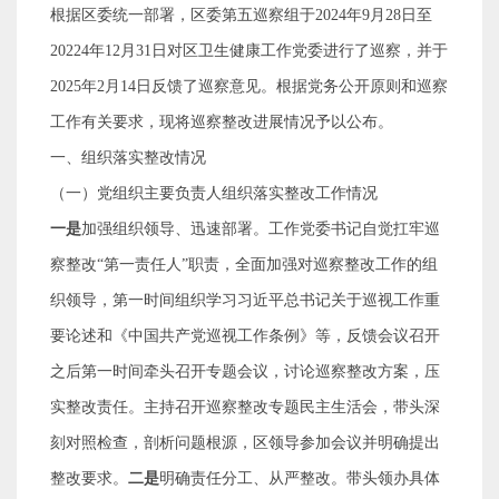
根据区委统一部署，区委第五巡察组于
2024
年
9
月
28
日至
20224
年
12
月
31
日对区卫生健康工作党委进行了巡察，并于
2025
年
2
月
14
日反馈了巡察意见。根据党务公开原则和巡察
工作有关要求，现将巡察整改进展情况予以公布。
一、组织落实整改情况
（一）党组织主要负责人组织落实整改工作情况
一是
加强组织领导、迅速部署。工作党委书记自觉扛牢巡
察整改
“
第一责任人
”
职责，全面加强对巡察整改工作的组
织领导，第一时间组织学习习近平总书记关于巡视工作重
要论述和《中国共产党巡视工作条例》等，反馈会议召开
之后第一时间牵头召开专题会议，讨论巡察整改方案，压
实整改责任。主持召开巡察整改专题民主生活会，带头深
刻对照检查，剖析问题根源，区领导参加会议并明确提出
整改要求。
二是
明确责任分工、从严整改。带头领办具体