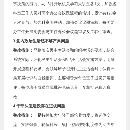
事决策的能力。
4
、
5
月开展
机关学习大讲堂
各
1
次
，加强各
科室工作人员对两个办公会议题流程的培训，累计共
120
余
人次参与。
加强科室间联动，加强会议议题审核。
每周两
办主任开展党委会与主任办公会议题审议及关联性审查。
3.
党内政治生活还不够严肃问题
整改措施：
严格落实民主生活会和组织生活会要求，结合
系统实际，细化民主生活会和组织生活会实施方案，明确
开展流程和要求。委领导班子召开民主生活会时，认真严
肃开展批评与自我批评，主要领导对每位班子成员开展批
评，每位班子成员自我批评见筋见骨，互相批评真刀真
枪。
4.
干部队伍建设存在短板问题
整改措施：一是
持续加大年轻干部培养力度，将岗位交
流、实践锻炼、轮值科长、项目化管理等制度作为助力年