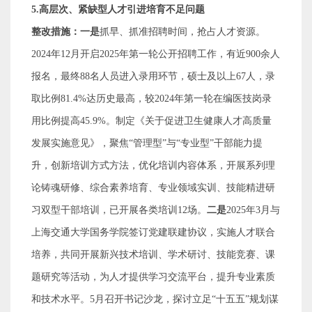
5.
高层次、紧缺型人才引进培育不足问题
整改措施：一是
抓早、抓准招聘时间，抢占人才资源。
2024
年
12
月开启
2025
年第一轮公开招聘工作，有近
900
余人
报名，最终
88
名人员进入录用环节，硕士及以上
67
人，录
取比例
81.4%
达历史最高，较
2024
年第一轮在编医技岗录
用比例提高
45.9%
。
制定《关于促进卫生健康人才高质量
发展实施意见》，聚焦
“
管理型
”
与
“
专业型
”
干部能力提
升，创新培训方式方法，优化培训内容体系，开展系列理
论铸魂研修、综合素养培育、专业领域实训、技能精进研
习双型干部培训，
已开展各类培训
12
场
。
二是
2025
年
3
月
与
上海交通大学国务学院签订党建联建协议，实施人才联合
培养，共同开展新兴技术培训、学术研讨、技能竞赛、课
题研究等活动，为人才提供学习交流平台，提升专业素质
和技术水平。
5
月召开书记沙龙，探讨立足
“
十五五
”
规划谋