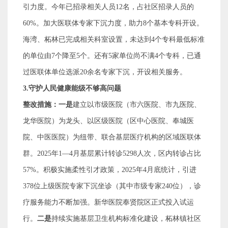
引力度
。
今年已招录相关人员
12
名，占社区招录人员的
60%
。
加大医联体专家下沉力度，助力
8
个基本
专科
开设。
海湾、柘林已完成相关科室设置，未达到
4
个专科最低标准
的单位由
7
个降至
5
个。还有
5
家单位尚不满
4
个专科，已通
过医联体单位
选派
20
余名专家
下沉，开设相关服务。
3.
守护人民健康能级不够高问题
整改措施：一是
建立以市级医院（市六医院、市九医院、
龙华医院）为龙头、以区级医院（区中心医院、奉城医
院、中医医院）为纽带、联合基层医疗机构的区域医联体
群。
2025
年
1—4
月基层累计转诊
5298
人次，区内转诊占比
57%
。积极实施柔性引才政策，
2025
年
4
月底统计，引进
378
位上级医院专家下沉坐诊（其中市级专家
240
位），诊
疗服务能力不断加强。新华医院奉贤院区正式投入试运
行。
二是
持续实施基层卫生机构标准化建设，柘林镇社区