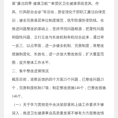
展
“
廉洁四季
·
健康卫航
”“
奉贤区卫生健康系统党风、作
风、行风联合会诊
”
等活动，督促强化干部职工廉洁自律意
识，健全完善基层单位制度规范，筑牢防腐拒变防线。在
推进问题整改的基础上，坚持寻找问题根源，把显性问题
和隐性问题、立行立改与长效机制有机结合起来，通过举
一反三、以点带面，进一步健全机制、完善制度，将整改
措施制度化、长效化，进一步放大整改效应，扩大覆盖范
围，提升整体工作水平。
二、集中整改进展情况
截至目前，巡察反馈的四个方面
25
个问题，已整改问题
25
个，完善制度机制
17
项；制定整改措施
146
个，已整改措施
146
个。
（一）
关于学习贯彻党中央决策部署和上级工作要求不够
深入，推进卫生健康事业高质量发展不够有力方面
整改情