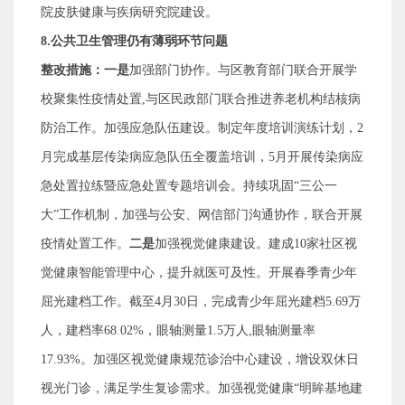
院皮肤健康与疾病研究院建设。
8.
公共卫生管理仍有薄弱环节问题
整改措施：一是
加强部门协作。与区教育部门联合开展学
校聚集性疫情处置
,
与区民政部门联合推进养老机构结核病
防治工作。加强应急队伍建设。制定年度培训演练计划，
2
月完成基层传染病应急队伍全覆盖培训，
5
月开展传染病应
急处置拉练暨应急处置专题培训会。持续巩固
“
三公一
大
”
工作机制，加强与公安、网信部门沟通协作，联合开展
疫情处置工作。
二是
加强视觉健康建设。建成
10
家社区视
觉健康智能管理中心，提升就医可及性。开展春季青少年
屈光建档工作。截至
4
月
30
日，完成青少年屈光建档
5.69
万
人，建档率
68.02%
，眼轴测量
1.5
万人
,
眼轴测量率
17.93%
。加强区视觉健康规范诊治中心建设，增设双休日
视光门诊，满足学生复诊需求。加强视觉健康
“
明眸基地建