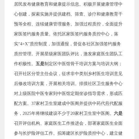
居民发布健康教育和健康提示信息。积极开展健康管理中
心创建，探索实施并提供建档、筛查、诊疗和健康教育干
预等全程、连续健康管理服务。
加强过程质控，全面提升
家医签约服务质量。依托区家医签约服务质控中心，落
实
“4+X”
质控制度，加强通报，督促各社区加强签约服务
质控管理。开展星级家医团队评比，激发家庭医生团队工
作积极性。
五是
制定区中医馆骨干培训方案与培训大纲；
召开社区分管主任会议，征求非中类别乡村医生培训意见
后修改培训方案，开展相关培训。排摸社区卫生服务中心
对上级医院中医专家到中医馆定期坐诊指导需求，形成匹
配方案。
37
家村卫生室建成中医阁并提供中药代煎代配服
务，
2025
年将继续建设不少于
20
家村卫生室中医阁。
六是
召开评估机构、家庭医生工作推进会，部署家庭医生全面
参与长护险评估工作。拟筹建区长护险质控中心，建立健