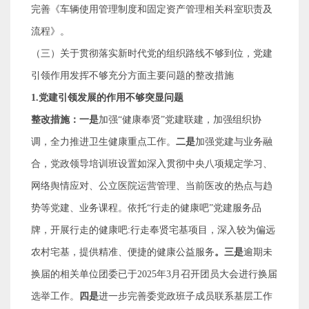
完善《车辆使用管理制度和固定资产管理相关科室职责及
流程》。
（三）
关于贯彻落实新时代党的组织路线不够到位，党建
引领作用发挥不够充分方面主要问题的整改措施
1.
党建引领发展的作用不够突显问题
整改措施：一是
加强
“
健康奉贤
”
党建联建，加强组织协
调，全力推进卫生健康重点工作。
二是
加强党建与业务融
合，党政领导培训班设置如深入贯彻中央八项规定学习、
网络舆情应对、公立医院运营管理、当前医改的热点与趋
势等党建、业务课程。依托
“
行走的健康吧
”
党建服务品
牌，开展行走的健康吧
:
行走奉贤宅基项目，深入较为偏远
农村宅基，提供精准、便捷的健康公益服务
。三是
逾期未
换届的相关单位
团委
已
于
2025
年
3
月召开团员大会进行换届
选举工作。
四是
进一步完善委党政班子成员联系基层工作