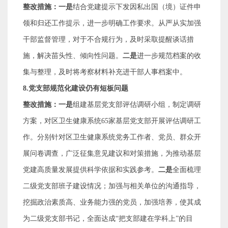
整改措施：一是
结合党建提示下发因私出国（境）证件申
领和归还工作提示，进一步明确工作要求。从严从实加强
干部监督管理，对于不合规行为，及时采取提醒谈话措
施，解决苗头性、倾向性问题。
二是
进一步规范档案的收
集与整理，及时将考察材料补充进干部人事档案中。
8.
党支部规范化建设仍有短板问题
整改措施：一是
组建基层党支部评估调研小组，制定调研
方案，对区卫生健康系统
65
家基层党支部开展评估调研工
作。分别针对区卫生健康系统党务工作者、党员、群众开
展问卷调查，广泛征集意见建议和对策措施，为推动基层
党建高质量发展提供科学依据和实践参考。
二是
全面梳理
二级党支部班子建设情况；加强与相关单位的沟通指导，
挖掘政治素质高、业务能力强的党员，加强培养，使其成
为二级党支部书记，全面达成
“
把支部建在学科上
”
的目