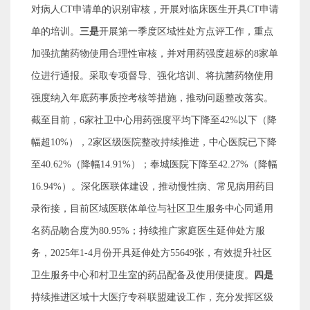
对病人
CT
申请单的识别审核，开展对临床医生开具
CT
申请
单的培训。
三是
开展第一季度区域性处方点评工作，重点
加强抗菌药物使用合理性审核，并对用药强度超标
的
8
家
单
位进行通报。
采取专项督导、强化培训、将抗菌药物使用
强度纳入年底药事质控考核等措施，推动问题整改落实。
截至目前，
6
家社卫中心用药强度平均下降至
42%
以下（降
幅超
10%
），
2
家区级医院整改持续推进，中心医院已下降
至
40.62%
（降幅
14.91%
）；奉城医院下降至
42.27%
（降幅
16.94%
）。
深化医联体建设，推动慢性病、常见病用药目
录衔接，目前区域医联体单位与社区卫生服务中心同通用
名药品吻合度为
80.95%
；持续推广家庭医生延伸处方服
务，
2025
年
1-4
月份开具延伸处方
55649
张，有效提升社区
卫生服务中心和村卫生室的药品配备及使用便捷度。
四是
持续推进区域十大医疗专科联盟建设工作，充分发挥区级