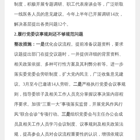
制度，积极开展专题调研、职工代表座谈会等，广泛听取
一线医务人员的意见建议。
今年上半年
已开展调研
14
次，
解决基层提出各类问题
12
个。
2.
履行党委议事规则还不够规范问题
整改措施：一是
优化会议流程。提前准备议题资料，要求
议题提出部门在提交议题时，一并提供详细的背景资料、
相关政策依据、多种可行性方案及其利弊分析等。进一步
落实委党委会旁听制度，扩大党内民主，广泛收集意见建
议。
3
月至今已邀请
14
人旁听。
二是
严格执行党委会议事规
则，指导委班子及相关工作人员充分掌握议事决策内容程
序要求。加强
“
三重一大
”
事项落实监督，开展党风作风行
风
“
联合会诊
”
专项行动。
三是
组织党委会与主任办公会成
员及相关工作人员学习会议制度、议事规则及相关政策法
规，提高参会人员对会议流程重要性的认识，增强依规议