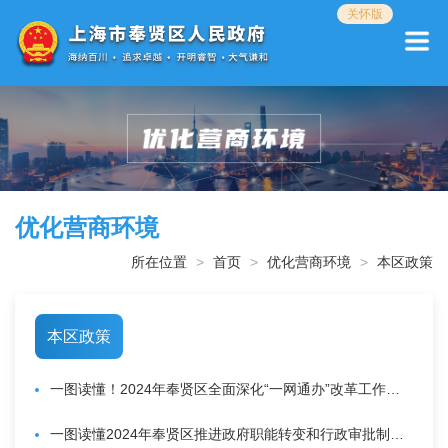
无
关怀版
障
碍
操
作
说
明
跳
转
到
网
优化营商环境
站
导
所在位置
首页
优化营商环境
本区政策
航
区
跳
本区政策
转
到
主
一图读懂！2024年奉贤区全面深化“一网通办”改革工作要点
要
内
一图读懂2024年奉贤区推进政府职能转变和行政审批制度改革工作要点