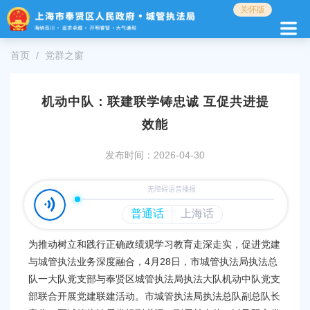
无
关怀版
障
碍
操
首页
党群之窗
作
说
明
机动中队：联建联学铸忠诚 互促共进提
跳
转
效能
到
网
发布时间：2026-04-30
站
导
航
区
跳
转
为推动树立和践行正确政绩观学习教育走深走实，促进党建
到
与城管执法业务深度融合，4月28日，市城管执法局执法总
主
队一大队党支部与奉贤区城管执法局执法大队机动中队党支
要
部联合开展党建联建活动。市城管执法局执法总队副总队长
内