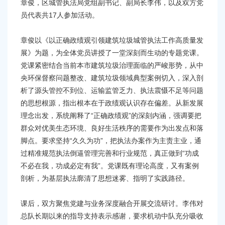
容
章俊，区城管执法局党组副书记、副局长李伟，以及双方党
区
员代表共17人参加活动。
域
章俊以《以正确政绩观引领建筑垃圾城管执法工作高质量发
展》为题，为全体党员讲授了一堂深刻而生动的专题党课。
党课紧密结合当前本市建筑垃圾治理面临的严峻形势，从中
央环保督察问题整改、建筑垃圾领域典型案例切入，深入剖
析了源头管控不到位、运输监管乏力、执法震慑不足等问题
的思想根源，指出根本在于政绩观认识存在偏差。从新发展
理念出发，系统阐释了“正确政绩观”的深刻内涵，强调要把
群众对优美生态环境、良好生活秩序的需要作为出发点和落
脚点。要求坚持“久久为功”，把执法办案作为主责主业，通
过精准规范执法倒逼管理完善和行业规范，真正做到“功成
不必在我，功成必定有我”。党课既有理论高度，又有案例
剖析，为基层执法廓清了思想迷雾、指明了实践路径。
课后，双方聚焦党建与业务深度融合开展交流研讨。李伟对
总队长期以来的指导支持表示感谢，要求机动中队充分吸收