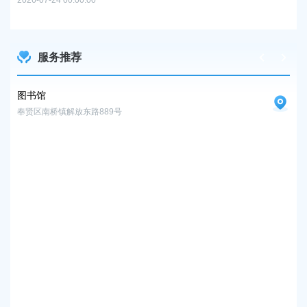
2026-07-24 00:00:00
2026
服务推荐
图书馆
九
奉贤区南桥镇解放东路889号
上海
奉
奉贤
奉
奉贤
奉
奉贤