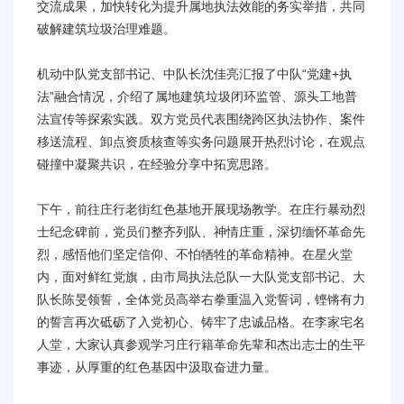
交流成果，加快转化为提升属地执法效能的务实举措，共同
破解建筑垃圾治理难题。
机动中队党支部书记、中队长沈佳亮汇报了中队“党建+执
法”融合情况，介绍了属地建筑垃圾闭环监管、源头工地普
法宣传等探索实践。双方党员代表围绕跨区执法协作、案件
移送流程、卸点资质核查等实务问题展开热烈讨论，在观点
碰撞中凝聚共识，在经验分享中拓宽思路。
下午，前往庄行老街红色基地开展现场教学。在庄行暴动烈
士纪念碑前，党员们整齐列队、神情庄重，深切缅怀革命先
烈，感悟他们坚定信仰、不怕牺牲的革命精神。在星火堂
内，面对鲜红党旗，由市局执法总队一大队
党支部书记、
大
队长陈旻领誓，全体党员高举右拳重温入党誓词，铿锵有力
的誓言再次砥砺了入党初心、铸牢了忠诚品格。在李家宅名
人堂，大家认真参观学习庄行籍革命先辈和杰出志士的生平
事迹，从厚重的红色基因中汲取奋进力量。