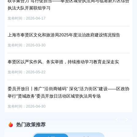
联学聚合力 笃行促担当——奉贤区城管执法局与临港新片区综合
联
执法大队开展联组学习
行
发布时间：2026-04-17
发布时
上海市奉贤区文化和旅游局2025年度法治政府建设情况报告
2
发布时间：2026-03-30
发布时
奉贤区以严实作风、务实举措，持续推动学习教育走深走实
区
发布时间：2026-05-22
发布时
委员开放日丨推广“沿街商铺码” 深化“活力街区”建设——区政协
2
举行“贤城政务”委员开放日活动区城管执法局专场
发布时
发布时间：2026-04-30
热门政策推荐