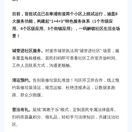
容
区
域
目前，首批试点已在奉浦街道两个小区上线试运行，涵盖8
大服务功能，构建起“1+4+3”特色服务体系（1个市级应
用、4个区级应用、3个街镇应用），一码解锁社区生活全场
景！
城管进社区服务。
对接市城管执法局“城管进社区” 场景，服
务覆盖每栋楼栋。居民扫码即可查看社区工作室开放时间、
工作人员联系方式，沟通更顺畅。
清运预约。
告别装修垃圾乱堆放！与区环卫所合作，线上预
约装修垃圾清运，规范运输、杜绝违规承运，让数据多跑
路、群众少跑腿。
普法有礼。
延续“寓教于乐”模式，定制居民专属法律题库。
扫码答题赢积分、领礼品，轻松学习法律知识，共建法治社
区。