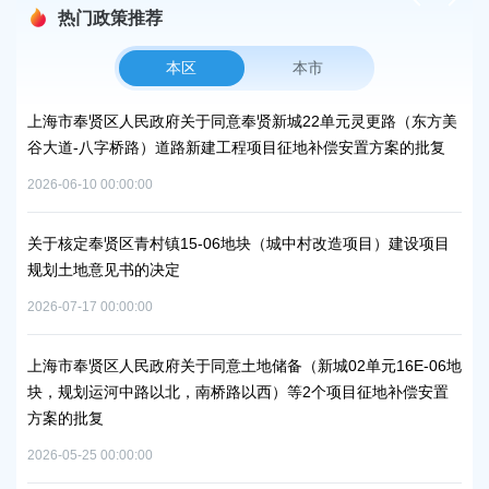
热门政策推荐
本区
本市
工业
上海市奉贤区人民政府关于同意奉贤新城22单元灵更路（东方美
上
谷大道-八字桥路）道路新建工程项目征地补偿安置方案的批复
2026
2026-06-10 00:00:00
上
绿肥
关于核定奉贤区青村镇15-06地块（城中村改造项目）建设项目
2026
规划土地意见书的决定
2026-07-17 00:00:00
上
2026
河-
上海市奉贤区人民政府关于同意土地储备（新城02单元16E-06地
块，规划运河中路以北，南桥路以西）等2个项目征地补偿安置
上
方案的批复
2026
2026-05-25 00:00:00
丰