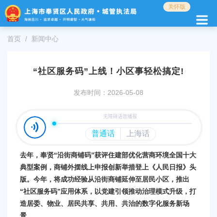
无
关怀版
障
碍
操
首页
新闻中心
作
说
明
“社区服务码”上线！小区事轻松搞定!
跳
转
发布时间：2026-05-08
到
网
站
导
航
区
去年，
奉贤“沿街商铺码”获评
住建部优化营商环境全国十大
跳
典型案例，
商铺外摆线上申报创新举措
登上《人民日报》头
转
到
版。
今年，
将成功经验从沿街商铺延伸至居民小区，
推出
主
“社区服务码”应用体系，
以党建引领推动治理模式升级，
打
要
造居委、物业、居民
共享、共用、共治的
数字化服务新场
内
景。