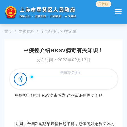
无
关怀版
障
碍
操
作
首页
专题专栏
全力战疫，守护家园
说
明
跳
中疾控介绍HRSV病毒有关知识！
转
到
发布时间：2023年02月13日
网
站
导
航
区
跳
中疾控：预防HRSV病毒感染 这些知识你需要了解
转
到
主
要
内
近期，全国新冠感染疫情日趋平稳，总体向好态势持续巩