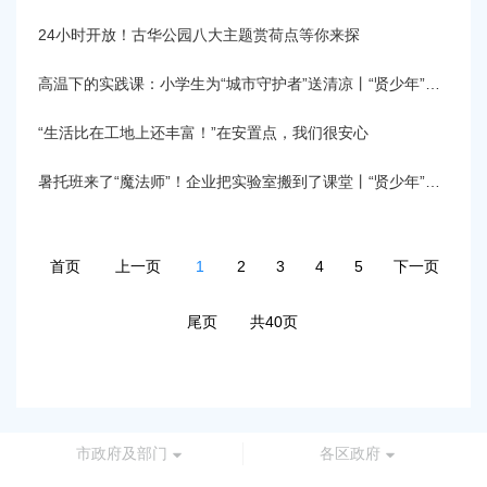
24小时开放！古华公园八大主题赏荷点等你来探
高温下的实践课：小学生为“城市守护者”送清凉丨“贤少年”的快乐专“暑”
“生活比在工地上还丰富！”在安置点，我们很安心
暑托班来了“魔法师”！企业把实验室搬到了课堂丨“贤少年”的快乐专“暑”
首页
上一页
1
2
3
4
5
下一页
尾页
共40页
市政府及部门
各区政府