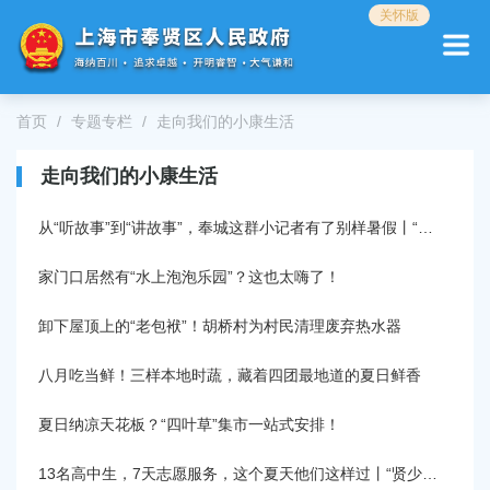
无
关怀版
障
碍
操
作
首页
专题专栏
走向我们的小康生活
说
明
跳
走向我们的小康生活
转
到
从“听故事”到“讲故事”，奉城这群小记者有了别样暑假丨“贤少年”的快乐专“暑”
网
站
家门口居然有“水上泡泡乐园”？这也太嗨了！
导
航
卸下屋顶上的“老包袱”！胡桥村为村民清理废弃热水器
区
跳
八月吃当鲜！三样本地时蔬，藏着四团最地道的夏日鲜香
转
到
主
夏日纳凉天花板？“四叶草”集市一站式安排！
要
内
13名高中生，7天志愿服务，这个夏天他们这样过丨“贤少年”的快乐专“暑”