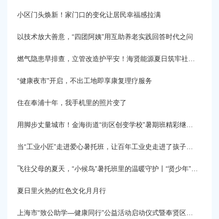
容
区
小区门头焕新！家门口的变化让居民幸福感拉满
域
以技术放大善意，“四团阿姨”用互助养老实践回答时代之问
燃气隐患早排查，立管改造护平安！海贤能源夏日筑牢社区用气“安全网”
“健康夜市”开启，不出工地即享康复理疗服务
住在奉浦十年，我手机里的照片变了
用脚步丈量城市！金海街道“街区创变学校”暑期班精彩继续丨“贤少年”的快乐专“暑”
当“工业小匠”走进爱心暑托班，让百年工业史走进了孩子心里丨“贤少年”的快乐专“暑”
飞往父母的夏天，“小候鸟”暑托班里的温暖守护丨“贤少年”的快乐专“暑”
夏日里火热的红色文化月月行
上海市“致公助学—健康同行”公益活动启动仪式暨奉贤区捐赠仪式在柘林镇迎龙村举行