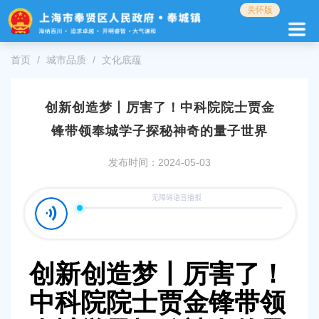
无
关怀版
障
碍
操
首页
城市品质
文化底蕴
作
说
明
创新创造梦丨厉害了！中科院院士贾金
跳
转
锋带领奉城学子探秘神奇的量子世界
到
网
发布时间：2024-05-03
站
导
航
区
跳
转
到
创新创造梦丨厉害了！
主
要
中科院院士贾金锋带领
内