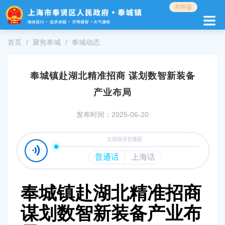
无
关怀版
障
碍
操
首页
聚焦奉城
奉城动态
作
说
明
奉城镇赴湖北精准招商 谋划数智新装备
跳
转
产业布局
到
网
发布时间：2025-06-20
站
导
航
区
跳
转
到
奉城镇赴湖北精准招商
主
要
谋划数智新装备产业布
内