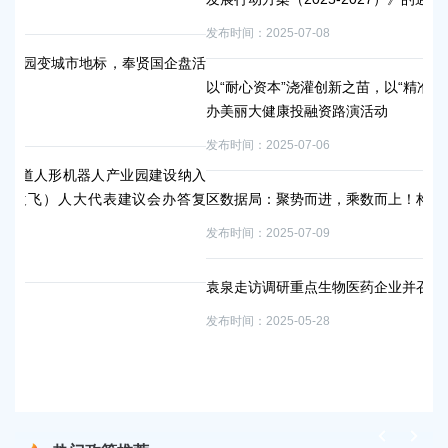
发布时间：2025-07-08
发布
企盘活
以“耐心资本”浇灌创新之苗，以“精准服务”厚植产业沃土！奉贤举
通
办美丽大健康投融资路演活动
台
发布时间：2025-07-06
发布
设纳入
答复
区数据局：聚势而进，乘数而上！构建奉贤数据工作新图景
（
升
发布时间：2025-07-09
数
发布
袁泉走访调研重点生物医药企业并召开专题调度会
发布时间：2025-05-28
“
记
发布