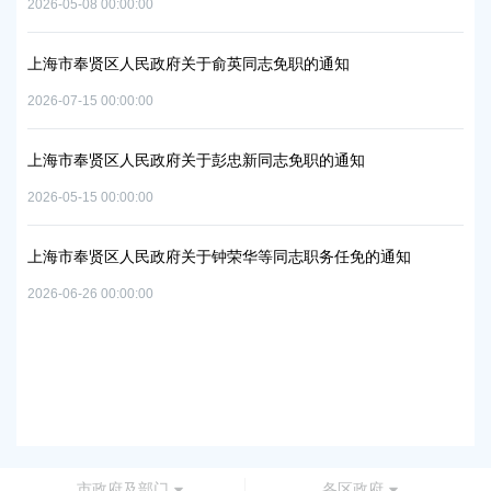
2026-06-09 00:00:00
202
上海市奉贤区人民政府关于公布奉贤区区级文物保护单位的通知
上
补
2026-07-29 00:00:00
202
上海市奉贤区人民政府关于同意庄行镇冷江雨巷城中村改造项目
实施方案的批复
上
浦
2026-07-10 00:00:00
202
上海市奉贤区人民政府关于同意南桥镇贝港城中村运河路（秀南
路-规划二路）道路新建工程等2个项目征地补偿安置方案的批复
上
路
2026-05-15 00:00:00
批
202
市政府及部门
各区政府