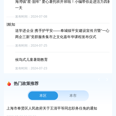
海湾镇“星·韶年” 爱心暑托班开班啦！小编带你走进活力四射的第
团
一天
发布时
发布时间：2024-07-08
航知
20
送学进企业 携手护平安——奉城镇平安建设宣传月暨“一心益意·
发布时
两企三新”党群服务集市之文化嘉年华课程发布仪式
发布时间：2024-07-25
徐
发布时
候鸟式儿童暑期教育
发布时间：2024-07-23
热门政策推荐
本区
本市
上海市奉贤区人民政府办公室关于印发《奉贤区2026年碳达峰碳
上
中和及节能减排重点工作安排》的通知
路