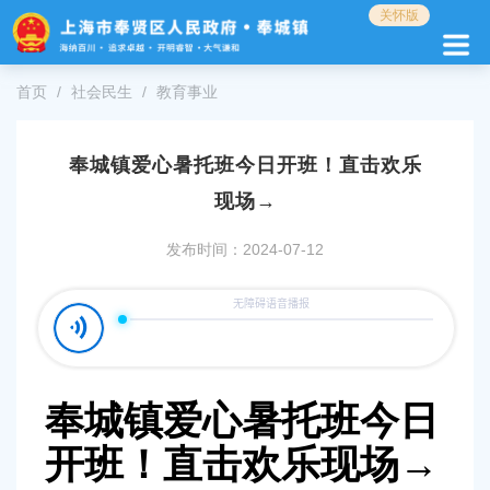
无
关怀版
障
碍
操
首页
社会民生
教育事业
作
说
明
奉城镇爱心暑托班今日开班！直击欢乐
跳
转
现场→
到
网
发布时间：2024-07-12
站
导
航
区
跳
转
到
奉城镇爱心暑托班今日
主
要
开班！直击欢乐现场
→
内