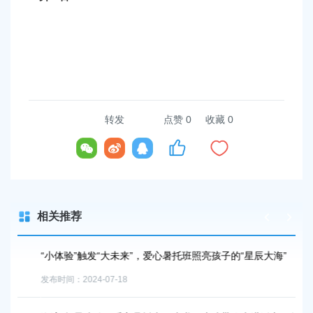
转发
点赞
0
收藏 0
相关推荐
“小体验”触发“大未来”，爱心暑托班照亮孩子的“星辰大海”
爱
发布时间：2024-07-18
发布时