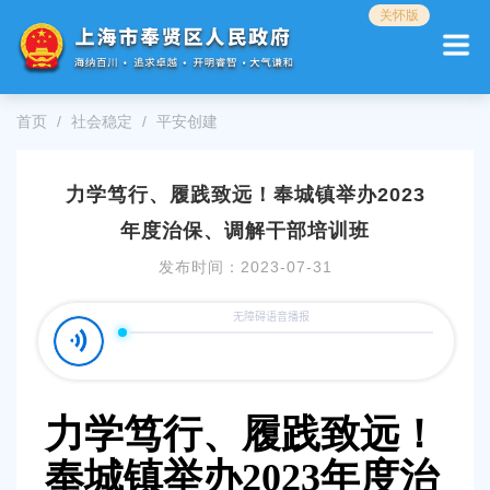
无
关怀版
障
碍
操
作
首页
社会稳定
平安创建
说
明
跳
力学笃行、履践致远！奉城镇举办2023
转
到
年度治保、调解干部培训班
网
站
发布时间：
2023-07-31
导
航
区
跳
转
到
力学笃行、履践致远！
主
要
奉城镇举办
2023年度治
内