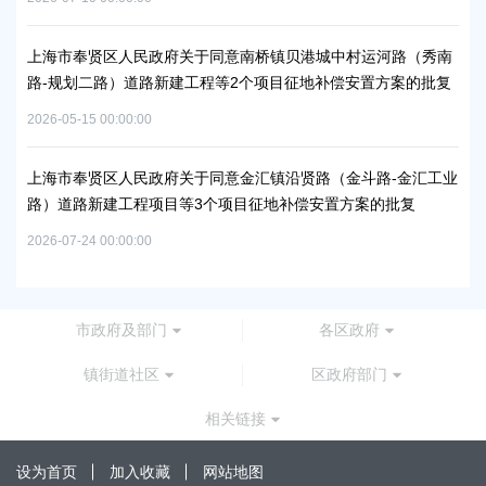
上海市奉贤区人民政府关于同意南桥镇贝港城中村运河路（秀南
上
路-规划二路）道路新建工程等2个项目征地补偿安置方案的批复
路
通知
批
2026-05-15 00:00:00
2026
上海市奉贤区人民政府关于同意金汇镇沿贤路（金斗路-金汇工业
路）道路新建工程项目等3个项目征地补偿安置方案的批复
上
谷
2026-07-24 00:00:00
2026
市政府及部门
各区政府
镇街道社区
区政府部门
相关链接
设为首页
加入收藏
网站地图