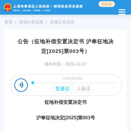
无
关怀版
障
碍
操
首页
其他公告信息
其他公告信息
作
说
明
公告（征地补偿安置决定书 沪奉征地决
跳
定[2025]第003号）
转
到
发布时间：2025-12-17
网
站
导
航
区
跳
转
征地补偿安置决定书
到
主
沪奉征地决定[2025]第003号
要
内