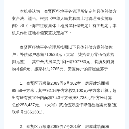
本机关认为，奉贤区征地事务管理所制定的具体补偿方
案合法、适当。根据《中华人民共和国土地管理法实施条
例》和《上海市征收集体土地房屋补偿规定》有关规定，本
机关作出征地补偿安置决定如下：
奉贤区征地事务管理所按照以下具体补偿方案补偿你
户：补偿你户总额710528元（大写：柒拾壹万零伍佰贰拾
捌元整），其中合法房屋货币补偿707763元、装潢及附属
物补偿0元、搬家补助2765元。安置你户的房屋坐落于：
1、奉贤区万顺路2089弄6号302室，房屋建筑面积
99.59平方米，其中92.16平方米按2,100元/平方米计算，超
出有证有效10%内面积7.43平方米按8,735元/平方米计算，
总价258,437元。（大写）贰拾伍万捌仟肆佰叁拾柒元整(五
联单号:1661301)。
2、奉贤区万顺路2089弄7号201室，房屋建筑面积