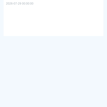
2026-07-29 00:00:00
上
路
2026
市政府及部门
各区政府
镇街道社区
区政府部门
相关链接
设为首页
加入收藏
网站地图
主办单位：上海市奉贤区人民政府
地址：上海市奉贤区南桥镇解放东路928号
联系电话：021-57420001