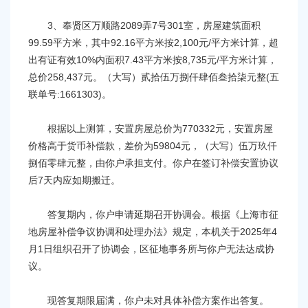
3、奉贤区万顺路2089弄7号301室，房屋建筑面积
99.59平方米，其中92.16平方米按2,100元/平方米计算，超
出有证有效10%内面积7.43平方米按8,735元/平方米计算，
总价258,437元。（大写）贰拾伍万捌仟肆佰叁拾柒元整(五
联单号:1661303)。
根据以上测算，安置房屋总价为770332元，安置房屋
价格高于货币补偿款，差价为59804元，（大写）伍万玖仟
捌佰零肆元整，由你户承担支付。你户在签订补偿安置协议
后7天内应如期搬迁。
答复期内，你户申请延期召开协调会。根据《上海市征
地房屋补偿争议协调和处理办法》规定，本机关于2025年4
月1日组织召开了协调会，区征地事务所与你户无法达成协
议。
现答复期限届满，你户未对具体补偿方案作出答复。