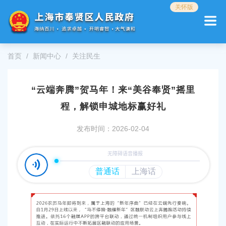
无
关怀版
障
碍
操
作
首页
新闻中心
关注民生
说
明
跳
“云端奔腾”贺马年！来“美谷奉贤”摇里
转
到
程，解锁申城地标赢好礼
网
站
发布时间：2026-02-04
导
航
区
跳
转
到
主
要
内