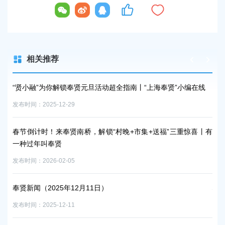
相关推荐
元旦活动超全指南丨“上海奉贤”小编在线
从商圈狂欢到田园烟火，奉贤解锁
发布时间：2026-01-08
，解锁“村晚+市集+送福”三重惊喜丨有
奉贤新闻（2025年12月23日）
发布时间：2025-12-23
春节倒计时！来奉贤南桥，解锁“
11日）
心过年就这么安排！
发布时间：2026-02-06