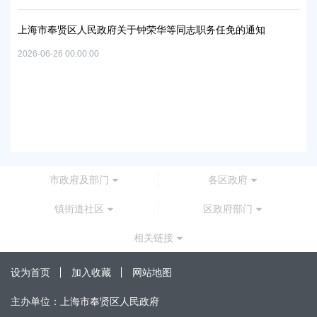
06地
实
置
2026
上海市奉贤区人民政府关于钟荣华等同志职务任免的通知
2026-06-26 00:00:00
上
路
及地
2026
市政府及部门
各区政府
镇街道社区
区政府部门
相关链接
设为首页
加入收藏
网站地图
主办单位：上海市奉贤区人民政府