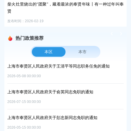
，藏着最浓的奉贤年味丨有一种过年叫奉
守护申城天际线，共筑人鸟和谐
发布时间：2026-02-06
热门政策推荐
本区
本市
方美
上海市奉贤区人民政府关于王清平等同志职务任免的通知
上
复
2026-05-08 00:00:00
2026
上海市奉贤区人民政府关于俞英同志免职的通知
上
项目
中
2026-07-15 00:00:00
2026
上海市奉贤区人民政府关于彭忠新同志免职的通知
上
2026-05-15 00:00:00