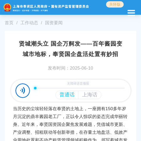
无
关怀版
障
碍
首页
工作动态
国资要闻
操
作
说
明
贤城潮头立 国企万舸发——百年酱园变
跳
城市地标，奉贤国企盘活处置有妙招
转
到
发布时间：2025-06-10
网
站
导
航
区
跳
150
当历史的尘埃轻轻落在奉贤的土地上，一座拥有
多年岁
转
到
月沉淀的鼎丰酱园老工厂，正以令人惊叹的姿态完成华丽转
主
身。近年来，奉贤国资国企聚焦发展难题，凭借城市更新、
要
产业调整、招租联动等创新举措，在存量土地盘活、低效产
内
业用地处置和不动产租赁管理领域积极作为，书写着城市发