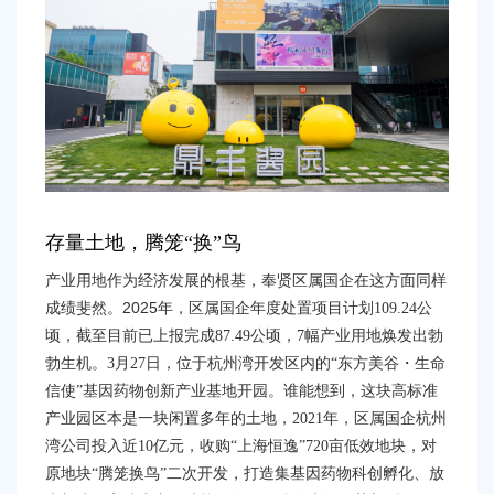
存量土地
，
腾笼
“
换
”
鸟
产
业用地作为经济发展的根基，奉贤区属国企在这方面同样
2025
成绩斐然。
年，区属国企年度处置项目计划
109.24
公
顷，截至目前已上报完成
87.49
公顷，
7
幅产业用地焕发出勃
勃生机。
3
月
27
日，位于杭州湾开发区内的
“
东方美谷・生命
信使
”
基因药物创新产业基地开园。谁能想到，这块高标准
产业园区本是一块闲置多年的土地，
2021
年，区属国企杭州
湾公司投入近
10
亿元，收购
“
上海恒逸
”720
亩低效地块，对
原地块
“
腾笼换鸟
”
二次开发，打造集基因药物科创孵化、放