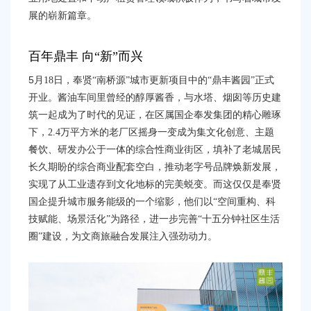
容
展的崭新篇章。
区
域
百年鼎丰
向
“
新
”
而兴
5
月
18
日，奉贤
“
南桥源
”
城市更新项目中的
“
鼎丰酱园
”
正式
开业。酱油车间里曾经的醇厚酱香，与水塔、烟囱等历史建
筑一起成为了时代的见证，在区属国企奉发集团的精心雕琢
下，
2.4
万平方米的老厂区摇身一变成为集文化创意、主题
餐饮、研发办公于一体的综合性商业街区，填补了老城居民
长久期盼的综合商业配套空白，推动老字号品牌焕新发展，
实现了从工业遗存到文化地标的完美蜕变。而这仅仅是奉贤
国企提升城市服务能级的一个缩影，他们以
“
空间重构、科
技赋能、场景活化
”
为路径，进一步完善
“
十五分钟社区生活
圈
”
建设，为文商旅融合发展注入强劲动力。