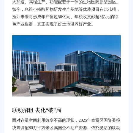
大加速、高端生产、功能配套于一体的生物医药新型园区。
如今，兆维小核酸药物研发生产基地等优质项目在此扎根，
预计未来将形成年产值超
50
亿元、年税收贡献超
5
亿元的特
色产业集群，真正实现了好土地滋养好产业。
联动招租
去化
“
破
”
局
面对存量空间利用效率不高的
现状
，
2025
年
奉贤区国资委拟
统筹调配
80
万平方米区属国企不动产资源，
依托灵活的联动