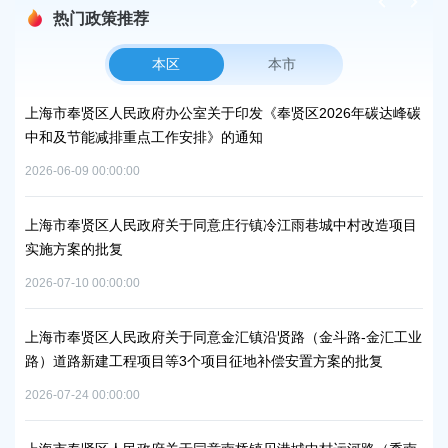
热门政策推荐
本区
本市
上海市奉贤区人民政府办公室关于印发《奉贤区2026年碳达峰碳
上
中和及节能减排重点工作安排》的通知
补
2026-06-09 00:00:00
2026
上海市奉贤区人民政府关于同意庄行镇冷江雨巷城中村改造项目
上
实施方案的批复
浦
2026-07-10 00:00:00
2026
上海市奉贤区人民政府关于同意金汇镇沿贤路（金斗路-金汇工业
上
路）道路新建工程项目等3个项目征地补偿安置方案的批复
路
通知
批
2026-07-24 00:00:00
2026