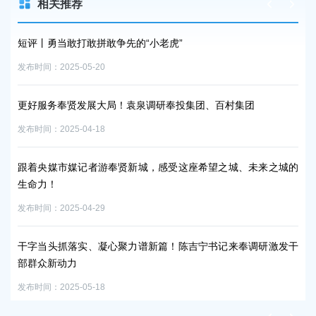
相关推荐
贤举
短评丨勇当敢打敢拼敢争先的“小老虎”
袁
限
发布时间：2025-05-20
发布时
更好服务奉贤发展大局！袁泉调研奉投集团、百村集团
南
发布时间：2025-04-18
展
发布时
跟着央媒市媒记者游奉贤新城，感受这座希望之城、未来之城的
生命力！
区
发布时间：2025-04-29
发布时
干字当头抓落实、凝心聚力谱新篇！陈吉宁书记来奉调研激发干
部群众新动力
对
发布时间：2025-05-18
发布时