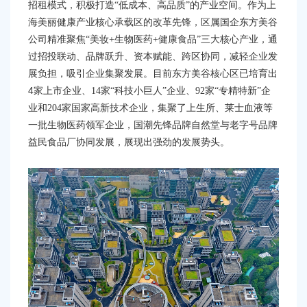
招租模式，积极
打造
“
低成本、高品质
”
的产业空间。
作为上
海美丽健康产业核心承载区的改革先锋，
区属国企
东方美谷
公司
精准聚焦
“
美妆
+
生物医药
+
健康食品
”
三大核心
产业，
通
过
招投联动、
品牌跃升、资本赋能、跨区协同，
减轻企业发
展负担，
吸引企业集聚发展。目前东方美谷核心区已培育出
4
家上市企业、
14
家
“
科技小巨人
”
企业、
92
家
“
专精特新
”
企
业和
204
家
国家
高新技术企业
，集聚了
上生所、莱士
血液
等
一批
生物医药
领军企业，国潮先锋品牌
自然堂
与
老字号品牌
益民食品厂
协同发展，
展现
出强劲的发展势头。