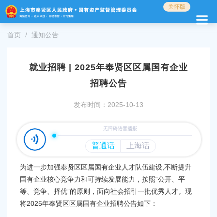
无
关怀版
障
碍
首页
通知公告
操
作
说
明
就业招聘 | 2025年奉贤区区属国有企业
跳
招聘公告
转
到
发布时间：2025-10-13
网
站
导
航
区
跳
为进一步加强奉贤区区属国有企业人才队伍建设,不断提升
转
到
国有企业核心竞争力和可持续发展能力，按照“公开、平
主
等、竞争、择优”的原则，面向社会招引一批优秀人才。现
要
将2025年奉贤区区属国有企业招聘公告如下：
内