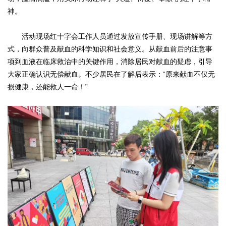
信
神。
收
物
息
法
规
入
支
活动现场红十字会工作人员通过发放宣传手册、现场讲解等方
及
式，向群众普及献血的科学知识和社会意义。从献血前后的注意事
制
公
出
项到血液在临床救治中的关键作用，消除居民对献血的疑虑，引导
度
大家正确认识无偿献血。不少居民在了解后表示：“原来献血不仅无
法
示
公
规
损健康，还能救人一命！”
政
示
策
内
部
制
度