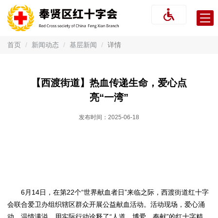
财
首
务
信
页
机
息
首页
新闻动态
基层新闻
详情
年
构
新
度
预
概
闻
业
算
【西渡街道】热血传递生命，爱心点
及
亮“一湾”
决
况
动
务
信
算
报
发布时间：
2025-06-18
态
活
息
捐
告
年
动
公
赠
捐
度
审
开
查
赠
捐
计
报
询
款
赠
告
6月14日，在第22个“世界献血者日”来临之际，西渡街道红十字
采
会联合爱卫办组织辖区群众开展公益献血活动。活动现场，爱心涌
物
款
购
动，温情满溢，用实际行动诠释了“人道、博爱、奉献”的红十字精