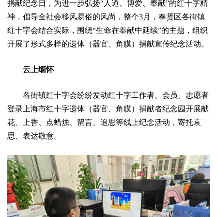
信
捐献纪念日，为进一步弘扬“人道、博爱、奉献”的红十字精
收
物
息
神，倡导全社会移风易俗的风尚，整个3月，奉贤区各街镇
法
红十字会结合实际，围绕“生命在奉献中延续”的主题，组织
规
入
支
及
开展了形式多样的遗体（器官、角膜）捐献宣传纪念活动。
制
公
出
度
云上缅怀
法
示
公
规
政
各街镇红十字会纷纷发动红十字工作者、会员、志愿者
示
策
登录上海市红十字遗体（器官、角膜）捐献者纪念园开展献
内
花、上香、点蜡烛、留言、追思等线上纪念活动，寄托哀
部
制
思、表达敬意。
度