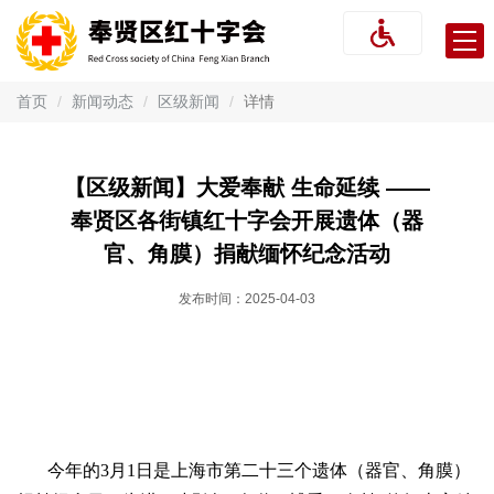
财
首
务
信
页
机
息
首页
新闻动态
区级新闻
详情
年
构
新
度
预
概
闻
业
算
【区级新闻】大爱奉献 生命延续 ——
及
奉贤区各街镇红十字会开展遗体（器
决
况
动
务
信
算
官、角膜）捐献缅怀纪念活动
报
态
活
息
捐
告
发布时间：
2025-04-03
年
动
公
赠
捐
度
审
开
查
赠
捐
计
报
询
款
赠
告
采
今年的3月1日是上海市第二十三个遗体（器官、角膜）
物
款
购