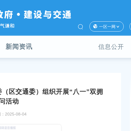
一区一网
新闻资讯
信息公开
（区交通委）组织开展“八一”双拥
区交通委）相关工作
夏日拥军情 共筑强军梦——区国动办开展“八一”慰
问活动
动
2025-08-04
发布时间：2025-07-23
道党政领导班子开展
奉贤区体彩中心开展夏季慰问活动