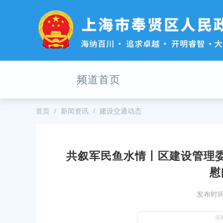
无
障
碍
操
作
说
明
频道首页
跳
转
到
网
首页
新闻资讯
建设交通动态
站
导
航
区
共叙军民鱼水情丨区建设管理委
跳
”走访慰问活动
副区长唐雄威调研区建设管理委（
慰
转
到
31
发布时间：2025-08-14
主
发布时间：
要
奉贤金山协力兴养殖
酷暑送清凉，关怀沁人心！金海街
内
高温慰问活动