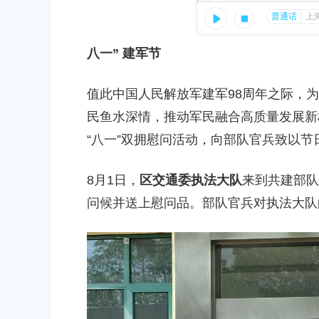
容
11
区
发布时间：2025-08-01
域
发展——区政协副主席卓雅赴生态养殖
八一” 建军节
研
徒步护绿践使命 共建共享庆双节
位开展党建联建活动
11
值此中国人民解放军建军98周年之际，
发布时间：2025-09-28
民鱼水深情，推动军民融合高质量发展新
就业服务圈”9月1日-9月5日站点活动安
“八一”双拥慰问活动，向部队官兵致以
育秀七居开展庆八一活动
01
发布时间：2025-08-01
8月1日，
区交通委执法大队
来到共建部队
问候并送上慰问品。部队官兵对执法大队
上海市奉贤区农业农村委员会关于下达奉贤区2025年秋
关于核定奉贤区
冬种绿肥补贴资金的通知
建设项目规划