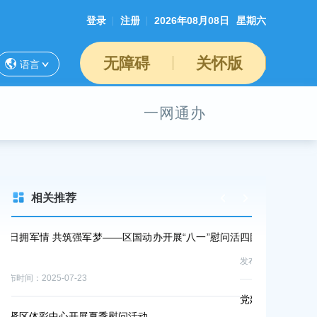
登录
注册
2026年08月08日
星期六
无障碍
关怀版
语言
一网通办
相关推荐
问活
四团镇开展“八一”走访慰问活动
副区长唐雄威
发布时间：2025-07-31
发布时间：2025-0
党建联建破壁垒 奉贤金山协力兴养殖
酷暑送清凉，
高温慰问活动