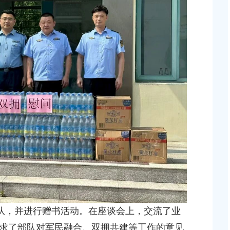
0:00
上海市奉贤区人民政府关于彭忠
人民政府关于同意土地储备（新城02单元
2026-05-15 00:00:00
块，规划运河中路以北，南桥路以西）等2个
安置方案的批复
上海市奉贤区人民政府关于钟荣
0:00
知
2026-06-26 00:00:00
人民政府关于同意南桥镇贝港城中村公共
库一期新建工程等6个项目征地补偿安置
上海市奉贤区人民政府关于公布
位的通知
0:00
2026-07-29 00:00:00
一步促进就业创业工作的实施意见
0:00
队，并进行赠书活动。在座谈会上，交流了业
求了部队对军民融合、双拥共建等工作的意见