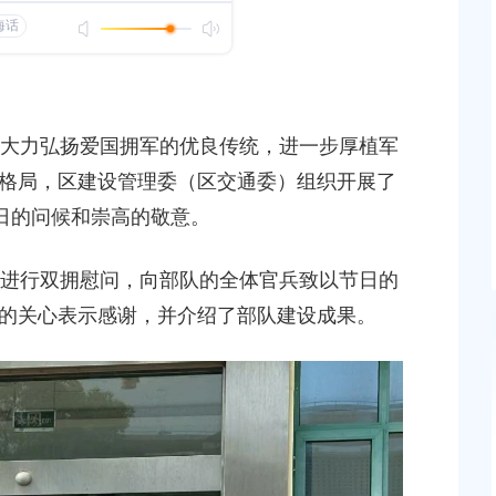
发布时间：2025-07-10
——区农经站与共建单
区教育局举行庆祝建军98周年暨双拥工作座谈会
发布时间：2025-07-28
为大力弘扬爱国拥军的优良传统，进一步厚植军
格局，区建设管理委（区交通委）组织开展了
奉贤区应急管理局党委关于巡察 整改进展情况的通
节日的问候和崇高的敬意。
发布时间：2025-07-22
进行双拥慰问，向部队的全体官兵致以节日的
的关心表示感谢，并介绍了部队建设成果。
青村镇15-06地块（城中村改造项目）
上海市奉贤区人民政府关于俞英
土地意见书的决定
2026-07-15 00:00:00