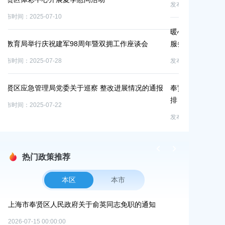
发布时间：2025-09-11
发布时间：2025-0
暖心慰问，共谋发展——区政协副主席卓雅赴生态养殖
服务中心慰问调研
徒步护绿践使
位开展党建联
发布时间：2025-07-11
发布时间：2025-0
报
奉贤区“15分钟就业服务圈”9月1日-9月5日站点活动安
排
育秀七居开展
发布时间：2025-09-01
发布时间：2025-0
热门政策推荐
本区
本市
同志免职的通知
上海市奉贤区人民政府办公室关于印发《奉贤区20
碳达峰碳中和及节能减排重点工作安排》的通知