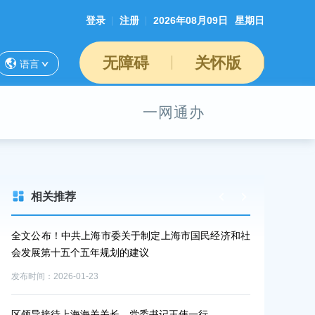
登录
注册
2026年08月09日
星期日
无障碍
关怀版
语言
一网通办
相关推荐
表团
全文公布！中共上海市委关于制定上海市国民经济和社
汇聚奋进力量
案）
会发展第十五个五年规划的建议
发布时间：2026-0
发布时间：2026-01-23
不断深化政银
区领导接待上海海关关长、党委书记王伟一行
召开金融赋能