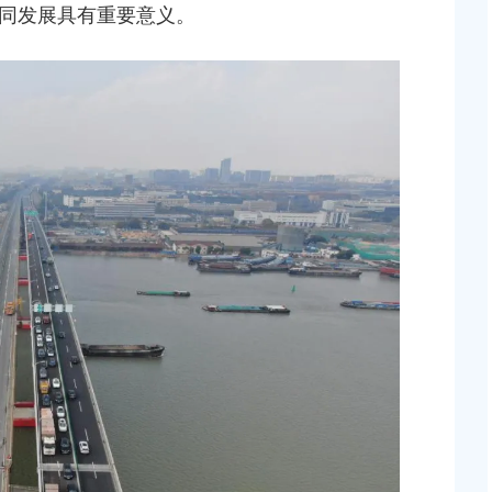
同发展具有重要意义。
2026-07-15 00:00:00
上海市奉贤区人民政府关于彭忠新同志免职的通知
地储备（新城02单元
2026-05-15 00:00:00
，南桥路以西）等2个
上海市奉贤区人民政府关于钟荣华等同志职务任免的
知
2026-06-26 00:00:00
桥镇贝港城中村公共
个项目征地补偿安置
上海市奉贤区人民政府关于公布奉贤区区级文物保护
位的通知
2026-07-29 00:00:00
作的实施意见