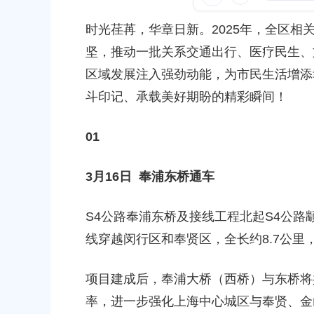
容
发布时间：2026-04-02
区
20
时光荏苒，华章日新。2025年，全区
域
坚，推动一批关系交通出行、医疗民生、
委员提案的主办单位答复
区域发展注入强劲动能，为市民生活增添
19
斗印记、承载美好期盼的精彩瞬间！
《奉贤新城发展五年规划（2026年—
01
求意见稿）》的政策解读
08
3月16日 奉浦东桥通车
S4公路奉浦东桥及接线工程北起S4公
线穿越闵行区和奉贤区，全长约8.7公里
项目建成后，奉浦大桥（西桥）与东桥将
率，进一步强化上海中心城区与奉贤、金
农村委员会关于下达奉贤区2025年秋
关于核定奉贤区青村镇15-06地