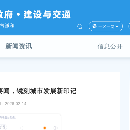
一区一网
新闻资讯
信息公开
大要闻，镌刻城市发展新印记
丨回眸与展望
群策群力谋发展，砥砺奋进谱新篇！市人大奉贤代
2026-02-14
审议市政府工作报告，审查“十五五”规划纲要（草
等
发布时间：2026-02-06