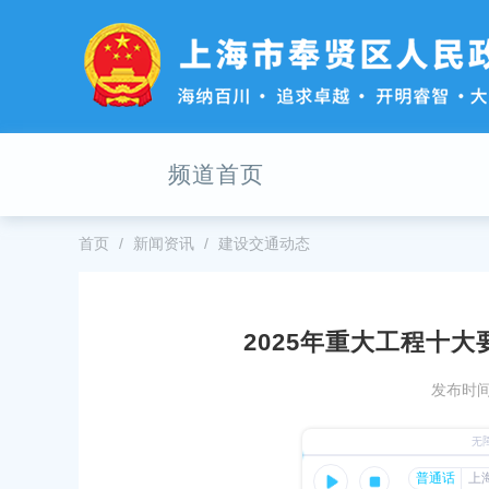
无
障
碍
操
作
说
明
频道首页
跳
转
到
网
首页
新闻资讯
建设交通动态
站
导
航
区
2025年重大工程十
跳
绘美好未来
破局，南桥镇乘风踏浪、聚势奋进
转
发布时间：
到
22
发布时间：2026-01-21
主
要
合作，开创互利共赢生动局面！奉贤区
区领导接待上海建工集团一行
内
质量发展恳谈会