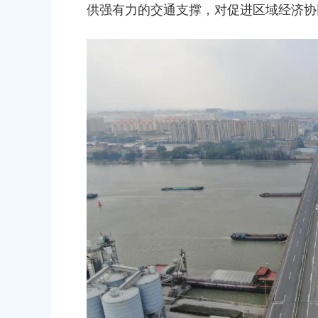
金的通知
建设项目规划土地意见书的决定
供强有力的交通支撑，对促进区域经济协
00
2026-07-17 00:00:00
民政府关于南桥镇贝港城中村野机港
上海市奉贤区人民政府关于同意土
运河）河道建设工程等3个项目征地补
16E-06地块，规划运河中路以北
复
项目征地补偿安置方案的批复
00
2026-05-25 00:00:00
民政府关于同意奉贤新城17单元岚园路
上海市奉贤区人民政府关于同意南
城北路）道路新建工程等2个项目征地
绿地及地下车库一期新建工程等6
批复
方案的批复
00
2026-06-10 00:00:00
民政府关于同意奉贤新城22单元灵更路
奉贤区关于进一步促进就业创业工
-八字桥路）道路新建工程项目征地补
2026-06-09 00:00:00
复