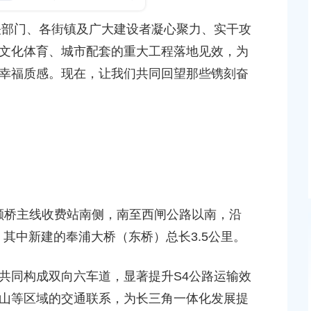
上海市奉贤区建设和管理委员会关于印发《2026年
相关部门、各街镇及广大建设者凝心聚力、实干攻
区重大工程项目建设计划》的通知
文化体育、城市配套的重大工程落地见效，为
发布时间：2026-03-17
幸福质感。现在，让我们共同回望那些镌刻奋
2025年度奉贤区城市建设高峰杯表彰大会召开
发布时间：2026-02-25
新的起点 新的奋斗
发布时间：2026-01-27
路颛桥主线收费站南侧，南至西闸公路以南，沿
，其中新建的奉浦大桥（东桥）总长3.5公里。
共同构成双向六车道，显著提升S4公路运输效
山等区域的交通联系，为长三角一体化发展提
块（城中村改造项目）
上海市奉贤区人民政府关于俞英同志免职的通知