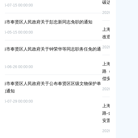
碳达峰碳中和及节能减排重点工作安排》的通知
冬种绿肥补贴
2026-06-09 00:00:00
2026-06-15 00:0
上海市奉贤区人民政府关于同意庄行镇冷江雨巷城中村
上海市奉贤区
改造项目实施方案的批复
（人民村河-
偿安置方案的
2026-07-10 00:00:00
通
2026-05-25 00:0
上海市奉贤区人民政府关于同意南桥镇贝港城中村运河
路（秀南路-规划二路）道路新建工程等2个项目征地补
上海市奉贤区
偿安置方案的批复
（岚丰路-规
单
补偿安置方案
2026-05-15 00:00:00
2026-06-23 00:0
上海市奉贤区人民政府关于同意金汇镇沿贤路（金斗
路-金汇工业路）道路新建工程项目等3个项目征地补偿
上海市奉贤区
安置方案的批复
（东方美谷大
偿安置方案的
2026-07-24 00:00:00