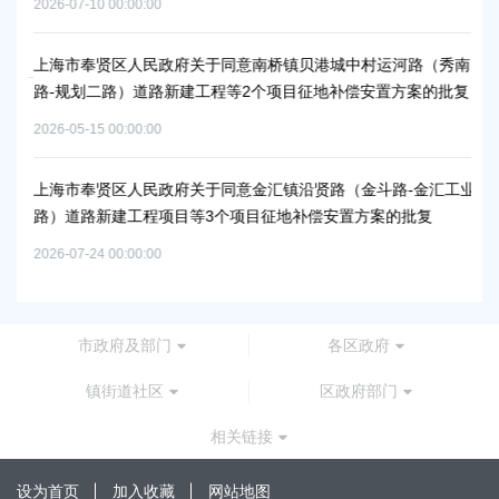
2026-07-10 00:00:00
2026
上海市奉贤区人民政府关于同意南桥镇贝港城中村运河路（秀南
上
路-规划二路）道路新建工程等2个项目征地补偿安置方案的批复
路
通知
批
2026-05-15 00:00:00
2026
上海市奉贤区人民政府关于同意金汇镇沿贤路（金斗路-金汇工业
路）道路新建工程项目等3个项目征地补偿安置方案的批复
上
谷
2026-07-24 00:00:00
2026
市政府及部门
各区政府
镇街道社区
区政府部门
相关链接
设为首页
加入收藏
网站地图