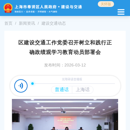
无
关怀版
障
碍
操
首页
新闻资讯
建设交通动态
作
说
明
区建设交通工作党委召开树立和践行正
跳
转
确政绩观学习教育动员部署会
到
网
发布时间：2026-03-12
站
导
航
区
跳
转
到
主
要
内