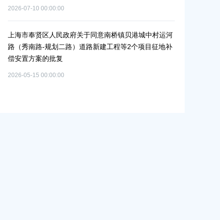
（人民村河-浦南运河
07-10 00:00:00
偿安置方案的批复
2026-05-25 00:00:00
市奉贤区人民政府关于同意南桥镇贝港城中村运河
秀南路-规划二路）道路新建工程等2个项目征地补
置方案的批复
上海市奉贤区人民政府
（岚丰路-规划环城北
05-15 00:00:00
补偿安置方案的批复
2026-06-23 00:00:00