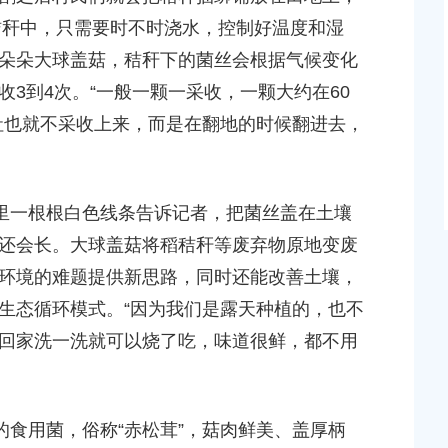
以西）等2个
2026-
上海市奉贤区人民政府关于钟荣华等同志职务任免的通
进秸秆中，只需要时不时浇水，控制好温度和湿
知
朵朵大球盖菇，秸秆下的菌丝会根据气候变化
上海
2026-06-26 00:00:00
3到4次。“一般一颗一采收，一颗大约在60
路（
城中村公共
偿安
社也就不采收上来，而是在翻地的时候翻进去，
地补偿安置
2026-
里一根根白色线条告诉记者，把菌丝盖在土壤
还会长。大球盖菇将稻秸秆等废弃物原地变废
环境的难题提供新思路，同时还能改善土壤，
”生态循环模式。“因为我们是露天种植的，也不
回家洗一洗就可以烧了吃，味道很鲜，都不用
食用菌，俗称“赤松茸”，菇肉鲜美、盖厚柄