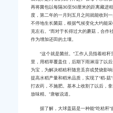
河道建设工程等3个项目征地补
16E-06地块，规划运河中路以北，南桥路
再将菌包以每隔30至50厘米的距离藏
项目征地补偿安置方案的批复
度，第二年的一月到五月之间就能收到一
2026-05-25 00:00:00
不停地生长菌菇，根据气候变化大约能采收
于同意奉贤新城17单元岚园路
上海市奉贤区人民政府关于同意南桥镇贝港
克左右。”而对于长得过大的蘑菇，合作
）道路新建工程等2个项目征地
绿地及地下车库一期新建工程等6个项目征
作为增加还田的土壤。
方案的批复
2026-06-10 00:00:00
“这个就是菌丝。”工作人员指着秸秆
里，用稻草覆盖住，后期下雨淋湿了以后
为宝，为解决稻秸秆随意丢弃或焚烧影响
提高水稻产量和稻米品质，实现了“稻-菇
打农药，不施肥。基本上收割了以后，拿
放味精。”唐敏说道。
据了解，大球盖菇是一种能“吃秸秆”的