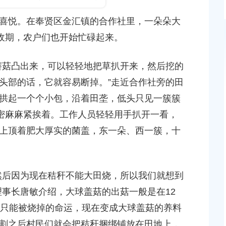
发布时间：2024-03-31
悦。在奉贤区金汇镇的合作社里，一朵朵大
采收期，农户们也开始忙碌起来。
菇凸出来，可以轻轻地把草扒开来，然后挖的
头部的话，它就容易断掉。”走近合作社旁的田
2单元灵更路
上海市奉贤区人民政府关于王清平等同志职务任免的通
上海
拱起一个个小包，沿着田垄，低头只见一簇簇
项目征地补
知
位的
密密麻麻紧挨着。工作人员轻轻用手扒开一看，
2026-05-08 00:00:00
2026-
上顶着肥大厚实的菌盖，东一朵、西一簇，十
上海市奉贤区人民政府关于俞英同志免职的通知
上海
改造项目）
碳达
2026-07-15 00:00:00
后因为现在秸秆不能大田烧，所以我们就想到
2026-
理事长唐敏介绍，大球盖菇的出菇一般是在12
上海市奉贤区人民政府关于彭忠新同志免职的通知
上海
秆只能被烧掉的命运，现在变成大球盖菇的养料
2026-05-15 00:00:00
新城02单元
改造
割之后村民们就会把秸秆捆绑铺放在田地上，