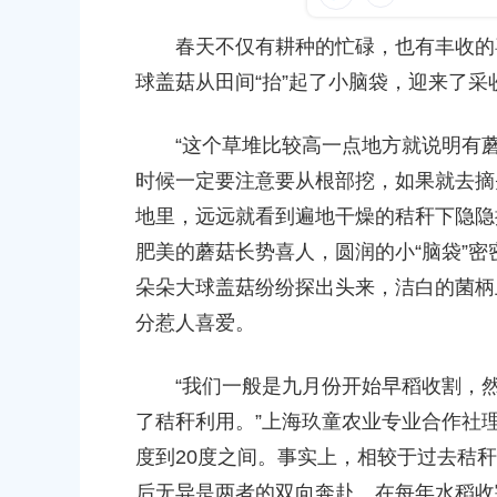
容
发布时间：2024-03-31
区
春天不仅有耕种的忙碌，也有丰收的喜
域
球盖菇从田间“抬”起了小脑袋，迎来了
“这个草堆比较高一点地方就说明有蘑
时候一定要注意要从根部挖，如果就去摘
于同意金汇镇沿贤路（金斗
上海市奉贤区人民政府关于同意奉贤新城2
地里，远远就看到遍地干燥的秸秆下隐隐
建工程项目等3个项目征地补偿
（东方美谷大道-八字桥路）道路新建工程
肥美的蘑菇长势喜人，圆润的小“脑袋”
偿安置方案的批复
朵朵大球盖菇纷纷探出头来，洁白的菌柄
2026-06-10 00:00:00
分惹人喜爱。
会关于下达奉贤区2025年秋
关于核定奉贤区青村镇15-06地块（城中村
建设项目规划土地意见书的决定
“我们一般是九月份开始早稻收割，然
了秸秆利用。”上海玖童农业专业合作社
2026-07-17 00:00:00
度到20度之间。事实上，相较于过去秸
于南桥镇贝港城中村野机港
上海市奉贤区人民政府关于同意土地储备（
后无异是两者的双向奔赴。在每年水稻收