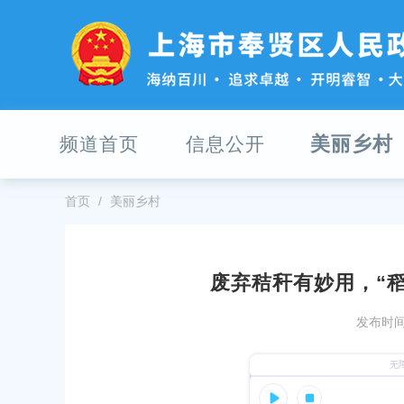
无
障
碍
操
作
说
明
美丽乡村
频道首页
信息公开
跳
转
到
网
首页
美丽乡村
站
导
航
区
废弃秸秆有妙用，“稻
跳
100元一斤！奉城“菌王”价高依然
转
发布时间：
到
发布时间：2024-04-09
主
要
点草成精的大球盖菇，废弃秸秆新
内