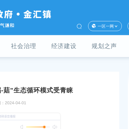
一区一网
社会治理
经济建设
规划之声
-菇”生态循环模式受青睐
供不应求
100元一斤！奉城“菌王”价高依然供不应求
2024-04-01
发布时间：2024-04-09
用途
点草成精的大球盖菇，废弃秸秆新用途