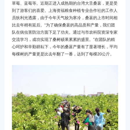
草莓、蓝莓等。近期正进入成熟期的台湾大舌桑葚，更是受
到了游客们的喜爱。上海资福粮食种植专业合作社的工作人
员狄利光透露，由于今年天气较为寒冷，桑葚的上市时间相
比去年稍有延后。“为了确保桑葚的高品质和产量，我们团
队在病虫害防治方面下足了功夫。通过与市农科院资深专家
交流学习，成功实现了桑树硕果累累的盛景。”在团队的精
心呵护和辛勤耕耘下，今年的桑葚产量有了显著增长，平均
每棵树的产量更是比去年翻了一番，达到了每棵20公斤。