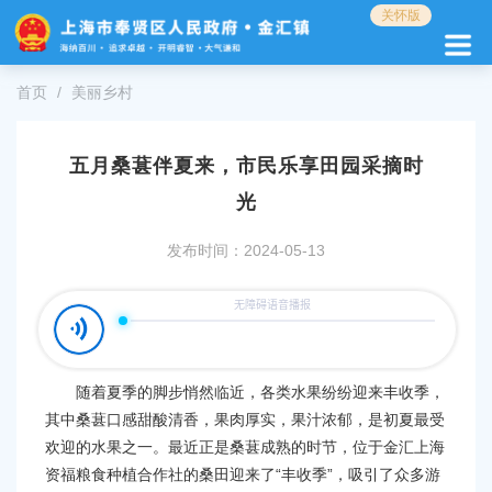
无
关怀版
障
碍
操
首页
美丽乡村
作
说
明
五月桑葚伴夏来，市民乐享田园采摘时
跳
转
光
到
网
发布时间：2024-05-13
站
导
航
区
跳
转
随着夏季的脚步悄然临近，各类水果纷纷迎来丰收季，
到
其中桑葚口感甜酸清香，果肉厚实，果汁浓郁，是初夏最受
主
欢迎的水果之一。最近正是桑葚成熟的时节，位于金汇上海
要
内
资福粮食种植合作社的桑田迎来了“丰收季”，吸引了众多游