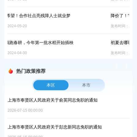
业梦
降价了！“夏日C位”西瓜已大量上市，价格持续
发布时间：2024-05-16
始插秧
初夏去哪玩？不如一起来采摘樱桃吧！
发布时间：2024-05-11
热门政策推荐
本区
本市
项目
上海市奉贤区人民政府关于俞英同志免职的通知
上
中
2026-07-15 00:00:00
2026
上海市奉贤区人民政府关于彭忠新同志免职的通知
06地
上