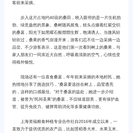
容
客前来采摘。
区
域
步入这片占地约40亩的桑田，映入眼帘的是一片生机勃
勃、绿意盎然的景象。桑树随风摇曳，枝头点缀着红紫交织
的桑葚，阳光下如黑曜石般熠熠生辉，饱满诱人。当微风轻
轻吹过，桑果的香气弥漫开来，游客们忍不住一边采摘一边
品尝。不少游客表示，这是他们第一次看到树上的桑果，与
家人朋友们一同亲近大自然，呼吸着清新的空气，心情也变
得格外愉悦。
现场还有一位喜食桑葚，年年前来采摘的本地村民，她
热情地分享了挑选技巧，“桑葚要选挂在树上，晶莹透亮
的，这样的口感最佳。”对于桑葚的益处，她进一步介绍
道，被誉为“民间圣果”的桑葚，不仅味道甜美，更有保护血
管、提升免疫力、健脾胃助消化等多重健康功效。
上海资福粮食种植专业合作社自2016年成立以来，一
直致力于提供优质的农产品，比如贤稻香大米、水果玉米、