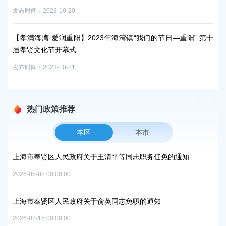
粮
发布时间：2023-10-20
宣
发布时
【孝满海湾·爱润重阳】2023年海湾镇“我们的节日—重阳” 第十
届孝贤文化节开幕式
关
发布时间：2023-10-21
发布时
热门政策推荐
本区
本市
方美
上海市奉贤区人民政府关于王清平等同志职务任免的通知
上
复
中
2026-05-08 00:00:00
2026
上海市奉贤区人民政府关于俞英同志免职的通知
项目
上
2026-07-15 00:00:00