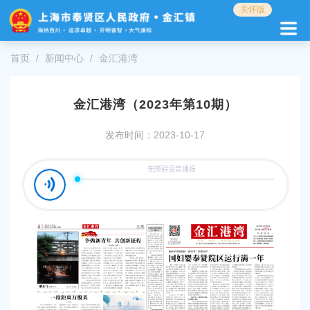
无
关怀版
障
碍
操
首页
新闻中心
金汇港湾
作
说
明
金汇港湾（2023年第10期）
跳
转
发布时间：2023-10-17
到
网
站
导
航
区
跳
转
到
主
要
内