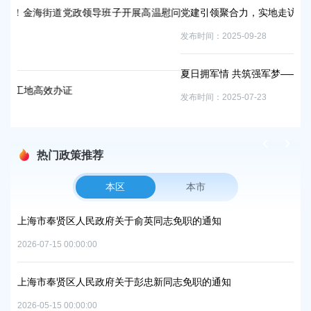
导班子开展高温慰问
党建引领聚合力，实地走访物业一线“听需问诊”
发布时间：2025-09-28
夏日拥军情 共筑强军梦——区国动办开展“八一”慰问
发布时间：2025-07-23
热门政策推荐
本区
本市
项目
上海市奉贤区人民政府关于俞英同志免职的通知
上
中
2026-07-15 00:00:00
2026
上海市奉贤区人民政府关于彭忠新同志免职的通知
06地
上
2026-05-15 00:00:00