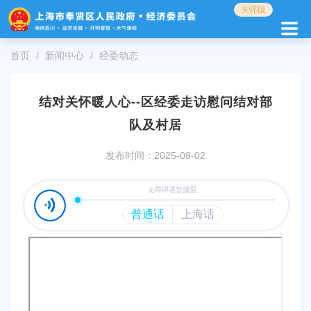
无
关怀版
障
碍
操
首页
新闻中心
经委动态
作
说
明
结对关怀暖人心--区经委走访慰问结对部
跳
转
队及村居
到
网
发布时间：2025-08-02
站
导
航
区
跳
转
到
主
要
内