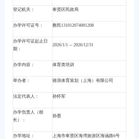
容
区
登记机关：
奉贤区民政局
域
办学许可证号：
教民131012074001208
办学许可证起止日
2026/1/1 -- 2026/12/31
期：
办学内容：
体育类培训
举办者：
骑浪体育策划（上海）有限公司
法定代表人：
孙怀军
办学负责人（校
孙墨
长）：
办学地址：
上海市奉贤区海湾旅游区海涵路6号