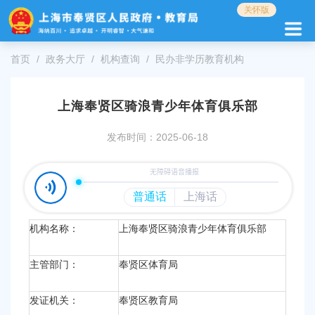
无
关怀版
障
碍
操
首页
政务大厅
机构查询
民办非学历教育机构
作
说
明
上海奉贤区骑浪青少年体育俱乐部
跳
转
发布时间：2025-06-18
到
网
站
导
航
区
跳
机构名称：
上海奉贤区骑浪青少年体育俱乐部
转
到
主管部门：
奉贤区体育局
主
要
发证
机关：
奉贤区教育局
内