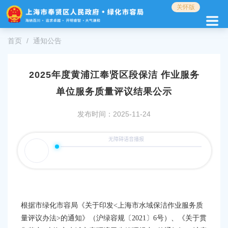
无
关怀版
障
碍
操
首页
通知公告
作
说
明
2025年度黄浦江奉贤区段保洁 作业服务
跳
转
单位服务质量评议结果公示
到
网
发布时间：2025-11-24
站
导
航
区
跳
转
到
主
根据市绿化市容局《关于印发
<上海市水域保洁作业服务质
要
量评议办法>的通知》（沪绿容规〔2021〕6号）、《关于贯
内