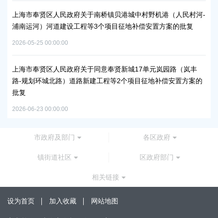
项目
上海市奉贤区人民政府关于南桥镇贝港城中村野机港（人民村河-
上海
浦南运河）河道建设工程等3个项目征地补偿安置方案的批复
块
方
2026-05-25 00:00:00
2026
秀南
批复
上海市奉贤区人民政府关于同意奉贤新城17单元岚园路（岚丰
路-规划环城北路）道路新建工程等2个项目征地补偿安置方案的
上
批复
下
2026-06-23 00:00:00
2026
市政府及部门
各区政府
镇街道社区
区政府部门
相关链接
设为首页
加入收藏
网站地图