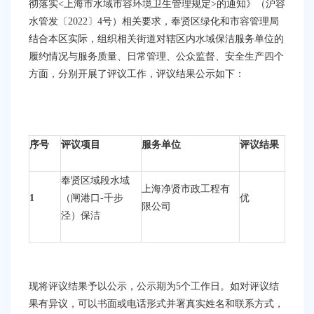
容
彻落实<上海市水域市容环境卫生管理规定>的通知》（沪容
区
水管发〔2022〕4号）相关要求，奉贤区绿化和市容管理局
域
结合本区实际，组织相关街道对辖区内水域保洁服务单位的
履约情况与服务质量、日常管理、公众监督、安全生产四个
方面，分别开展了评议工作，评议结果公示如下：
序号
评议项目
服务单位
评议结果
奉贤区域段水域
上海净贤市政工程有
1
（闸港口
-千步
优
限公司
泾）保洁
现将评议结果予以公示，公示期为
5个工作日。如对评议结
果有异议，可以书面或电话形式并署真实姓名和联系方式，