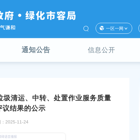
一区一网
通知公告
信息公开
活垃圾清运、中转、处置作业服务质量
7——金汇镇社区卫生
上海市奉贤区政府采购2025-133-西渡街道文体
评议结果的公示
中标（成交）结果公
2026年物业管理的中标（成交）结果公告
2025-11-24
发布时间：2025-12-12
“质”慧交融，畅享“贤”质盛宴——2025奉贤“质量