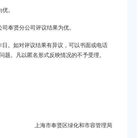
贤新城22单元灵更路
上海市奉贤区人民政府关于王清平等同志职务任免的
新建工程项目征地补
为优。
知
2026-05-08 00:00:00
公司奉贤分公司
评议结果
为
优。
上海市奉贤区人民政府关于俞英同志免职的通知
块（城中村改造项目）
作日。如对评议结果有异议，可以书面或电话
2026-07-15 00:00:00
问题。凡以匿名形式反映情况的不予受理。
上海市奉贤区人民政府关于彭忠新同志免职的通知
2026-05-15 00:00:00
地储备（新城02单元
，南桥路以西）等2个
上海市奉贤区人民政府关于钟荣华等同志职务任免的
知
2026-06-26 00:00:00
桥镇贝港城中村公共
上海市奉贤区绿化和市容管理局
个项目征地补偿安置