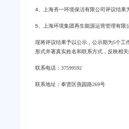
民政府关于同意金汇镇沿贤路（金斗
上海市奉贤区人民政府关于同意奉
道路新建工程项目等3个项目征地补偿
4
、上海夯一环境保洁有限公司
（东方美谷大道-八字桥路）道路
评议结果
偿安置方案的批复
5
、上海环境集团再生能源运营管理有限
00
2026-06-10 00:00:00
农村委员会关于下达奉贤区2025年秋
关于核定奉贤区青村镇15-06地
现将评议结果予以公示，公示期为
5个工
金的通知
建设项目规划土地意见书的决定
形式并署真实姓名和联系方式，反映相关
00
2026-07-17 00:00:00
联系电话：
37599592
民政府关于南桥镇贝港城中村野机港
上海市奉贤区人民政府关于同意土
运河）河道建设工程等3个项目征地补
16E-06地块，规划运河中路以北
联系
地址：奉贤区燕园路
269号
复
项目征地补偿安置方案的批复
00
2026-05-25 00:00:00
民政府关于同意奉贤新城17单元岚园路
上海市奉贤区人民政府关于同意南
城北路）道路新建工程等2个项目征地
绿地及地下车库一期新建工程等6
批复
方案的批复