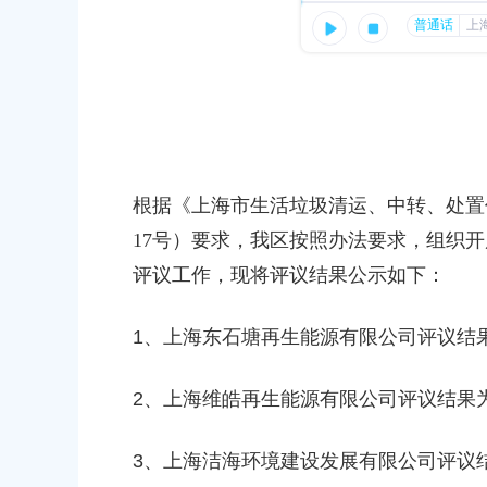
容
26
区
域
一次性扩岗补助公示（第五批）
13
奉贤区女职工产假及生育假期间用人单位
根据《上海市生活垃圾清运、中转、处置
19
17号）要求，我区按照办法要求，组织
评议工作，现将评议结果公示如下：
1、
上海东石塘再生能源有限公司
评议结
2、
上海维皓再生能源有限公司评议结果
3
、上海洁海环境建设发展有限公司
评议