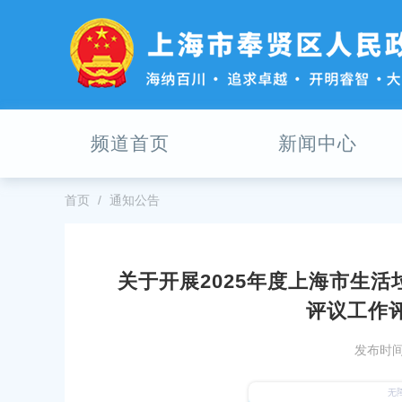
无
障
碍
操
作
说
明
频道首页
新闻中心
跳
转
到
网
首页
通知公告
站
导
航
区
关于开展2025年度上海市生
跳
一次性扩岗补助公示（第七批和第八批）
上海市奉贤区政府采购2025-12
评议工作
转
服务中心物业管理服务保安保洁的
到
19
告
主
发布时间：
要
发布时间：2025-12-09
开展基层支部书记述职评议
内