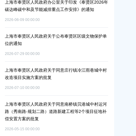
通
上海市奉贤区人民政府办公室关于印发《奉贤区2026年
上海市奉贤区
碳达峰碳中和及节能减排重点工作安排》的通知
路-金汇工业
安置方案的批
2026-06-09 00:00:00
2026-07-24 00:0
上海市奉贤区人民政府关于公布奉贤区区级文物保护单
位的通知
上海市奉贤区农
冬种绿肥补贴
2026-07-29 00:00:00
2026-06-15 00:0
上海市奉贤区人民政府关于同意庄行镇冷江雨巷城中村
改造项目实施方案的批复
上海市奉贤区
（人民村河-
2026-07-10 00:00:00
通
偿安置方案的
2026-05-25 00:0
上海市奉贤区人民政府关于同意南桥镇贝港城中村运河
路（秀南路-规划二路）道路新建工程等2个项目征地补
偿安置方案的批复
上海市奉贤区
（岚丰路-规
2026-05-15 00:00:00
补偿安置方案