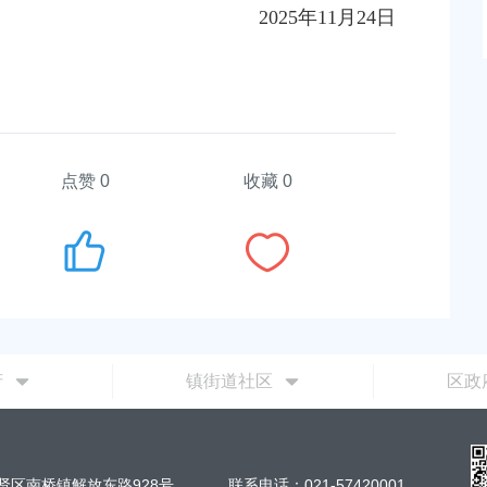
202
5
年
1
1
月
24
日
点赞
0
收藏 0
府
镇街道社区
区政
贤区南桥镇解放东路928号
联系电话：021-57420001