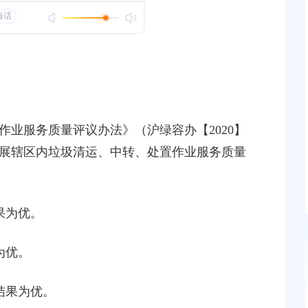
日”活动全景回眸
发布时间：2025-10-01
奉贤区第四批养老护理员入职补贴公示
发布时间：2025-10-28
作业服务质量评议办法》（沪绿容办【
2020】
关于开展2025年度上海市生活垃圾清运、中转处置
开展辖区内垃圾清运、中转、处置作业服务质量
服务、可回收物主体企业服务质量评议工作评议结
公示
发布时间：2025-11-16
果为优。
为优。
结果为优。