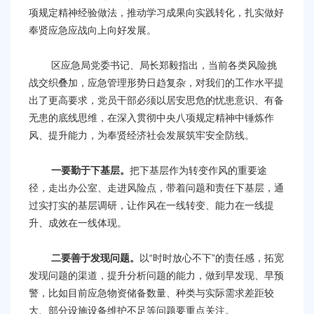
容
项规定精神经验做法，推动学习成果向实践转化，扎实做好
区
奉贤应急应战向上向好发展。
域
区应急局党委书记、局长郑毅指出，当前各类风险挑
战交织叠加，应急管理形势日趋复杂，对我们的工作水平提
出了更高要求，党员干部必须以居安思危的忧患意识、有备
无患的底线思维，在深入贯彻中央八项规定精神中锤炼作
风、提升能力，为奉贤经济社会发展筑牢安全防线。
一要勤于下基层。
把下基层作为转变作风的重要途
径，走出办公室、走进风险点，带着问题和责任下基层，通
过实打实的基层调研，让作风在一线转变、能力在一线提
升、成效在一线体现。
二要善于发现问题。
以“时时放心不下”的责任感，拓宽
发现问题的渠道，提升分析问题的能力，做到早发现、早预
警，比如目前应急物资储备数量、种类与实际需求差距较
大、部分设施设备维护不足等问题要重点关注。