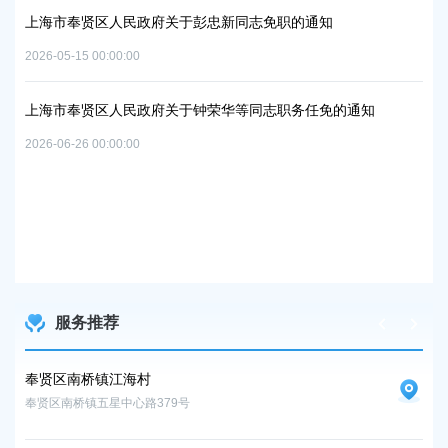
上海市奉贤区人民政府关于彭忠新同志免职的通知
上
2026-05-15 00:00:00
06地
实
置
2026
上海市奉贤区人民政府关于钟荣华等同志职务任免的通知
2026-06-26 00:00:00
上
路
及地
2026
服务推荐
奉贤区南桥镇江海村
奉
奉贤区南桥镇五星中心路379号
奉贤