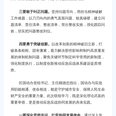
三要敢于纠正问题。
坚持问题导向，用担当精神破解
工作难题，以刀刃向内的勇气直面问题、较真碰硬，建立问
题清单、责任清单、整改清单，突出整改实效，强化跟踪问
效，切实把问题整改到位。
四要勇于突破创新。
以改革创新的精神破旧立新，打
破条条框框、固有藩篱，着力解决那些影响和制约高质量发
展的体制机制问题，聚焦关键环节制定科学管用的新制度，
强化制度执行，以制度创新推动应急应战体系建设提质增
效。
区国动办党组书记、主任顾德忠指出，国动办与应急
局职能相通、使命相连，都是守护城市安全、保障人民生命
财产安全的重要力量。此次联组学习，既是深化理论武装的
重要举措，更是推动应急应战协同发展的具体实践。
一要深化思想共识，扛牢协同发展使命。
通过深入学