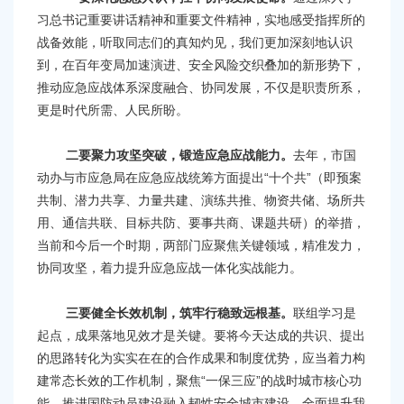
习总书记重要讲话精神和重要文件精神，实地感受指挥所的
战备效能，听取同志们的真知灼见，我们更加深刻地认识
到，在百年变局加速演进、安全风险交织叠加的新形势下，
推动应急应战体系深度融合、协同发展，不仅是职责所系，
更是时代所需、人民所盼。
二要聚力攻坚突破，锻造应急应战能力。
去年，市国
动办与市应急局在应急应战统筹方面提出“十个共”（即预案
共制、潜力共享、力量共建、演练共推、物资共储、场所共
用、通信共联、目标共防、要事共商、课题共研）的举措，
当前和今后一个时期，两部门应聚焦关键领域，精准发力，
协同攻坚，着力提升应急应战一体化实战能力。
三要健全长效机制，筑牢行稳致远根基。
联组学习是
起点，成果落地见效才是关键。要将今天达成的共识、提出
的思路转化为实实在在的合作成果和制度优势，应当着力构
建常态长效的工作机制，聚焦“一保三应”的战时城市核心功
能，推进国防动员建设融入韧性安全城市建设，全面提升我