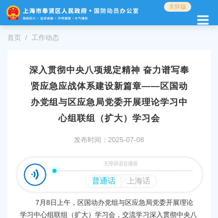
无
关怀版
障
碍
操
首页
工作动态
作
说
明
深入贯彻中央八项规定精神 奋力谱写奉
跳
贤应急应战体系建设新篇章——区国动
转
到
办党组与区应急局党委开展理论学习中
网
心组联组（扩大）学习会
站
导
航
发布时间：2025-07-08
区
跳
转
到
主
要
7月8日上午，区国动办党组与区应急局党委开展理论
内
学习中心组联组（扩大）学习会，交流学习深入贯彻中央八