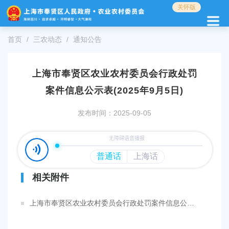
无
关怀版
障
碍
操
首页
三农动态
通知公告
作
说
明
上海市奉贤区农业农村委员会行政处罚
跳
案件信息公示表(2025年9月5日)
转
到
网
发布时间：2025-09-05
站
导
航
区
跳
相关附件
转
到
主
上海市奉贤区农业农村委员会行政处罚案件信息公示表(2025年9月5日).pdf
要
内