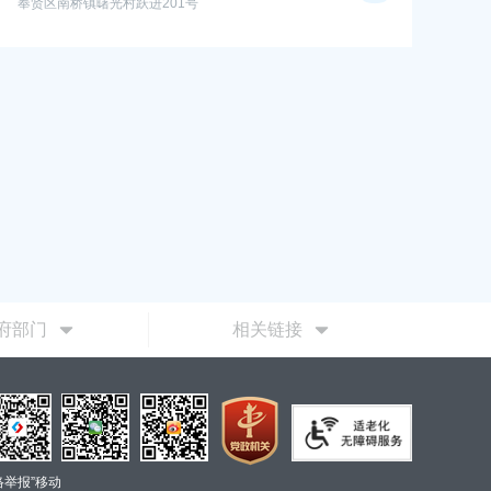
奉贤区南桥镇曙光村跃进201号
府部门
相关链接
络举报”移动