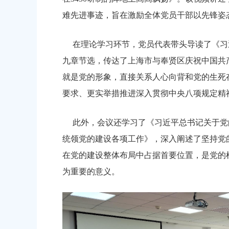
上海市奉贤区人民政府关于同意金汇
难先进事迹，旨在激励全体党员干部以先锋姿
路-金汇工业路）道路新建工程项目
安置方案的批复
在理论学习环节，党员代表带头导读了《
习
2026-07-24 00:00:00
九章
节选，传达了上海市与奉贤区庆祝中国共
上海市奉贤区农业农村委员会关于下达
就是党的形象，直接关系人心向背和党的生死
冬种绿肥补贴资金的通知
要求、更实举措推进深入贯彻中央八项规定精
2026-06-15 00:00:00
此外，会议还学习了《习近平总书记关于党
上海市奉贤区人民政府关于南桥镇贝
统领党的建设各项工作》，深入阐述了坚持党
（人民村河-浦南运河）河道建设工
在党的建设整体布局中占据首要位置，是党的
偿安置方案的批复
为重要的意义。
2026-05-25 00:00:00
上海市奉贤区人民政府关于同意奉贤
（岚丰路-规划环城北路）道路新建
补偿安置方案的批复