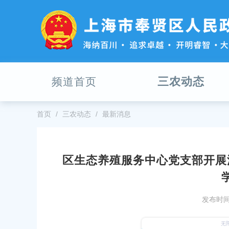
无
障
碍
操
作
说
明
三农动态
频道首页
跳
转
到
网
首页
三农动态
最新消息
站
导
航
区
区生态养殖服务中心党支部开展
跳
靠的韧性城市 ——深入贯彻落实中央城
区审计局开展“重温入党誓词 深学
转
述评之七
到
发布时间：2025-07-07
主
发布时间：
-25
要
区领导调研教育工作
内
组副书记、副主任授专题党课