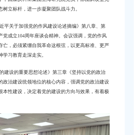
镇沿贤路（金斗
上海市奉贤区人民政府关于同意奉贤新城22单元灵更
态树立标杆，进一步凝聚团队战斗力。
等3个项目征地补偿
（东方美谷大道-八字桥路）道路新建工程项目征地补
偿安置方案的批复
近平关于加强党的作风建设论述摘编》第八章、第
2026-06-10 00:00:00
产党成立
104周年座谈会精神。会议强调，党的作风
奉贤区2025年秋
关于核定奉贤区青村镇15-06地块（城中村改造项目）
存亡，必须紧绷自我革命这根弦，以更高标准、更严
建设项目规划土地意见书的决定
神学习教育走深走实。
2026-07-17 00:00:00
的建设的重要思想论述》第三章《坚持以党的政治
港城中村野机港
上海市奉贤区人民政府关于同意土地储备（新城02单
的政治建设统领地位的核心内容，强调党的政治建设
程等3个项目征地补
16E-06地块，规划运河中路以北，南桥路以西）等2个
根本性建设，决定着党的建设的方向与效果，有着极
项目征地补偿安置方案的批复
2026-05-25 00:00:00
新城17单元岚园路
上海市奉贤区人民政府关于同意南桥镇贝港城中村公
工程等2个项目征地
绿地及地下车库一期新建工程等6个项目征地补偿安置
方案的批复