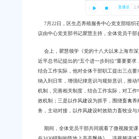
容
发布时间：2025-08-14
区
-27
域
区水务局举办深入贯彻中央八项
7月22日，区生态养殖服务中心党支部组织
25年深入贯彻中央八项规定精神学习教育
对象培训班
议由中心党支部书记瞿慧主持，全体党员干部
管正职干部培训班结业式并传达五届区
发布时间：2025-07-11
神
会上，瞿慧领学《党的十八大以来上海市深
-17
区乡村振兴促进中心开展六月主题
近平总书记提出的
“五个进一步到位”重要要求
发布时间：2025-07-10
个党支部联合开展“千名党员进课堂”活动
结合工作实际，他对全体干部职工提出三点要
八项规定精神学习教育专题培训
纳入到日常，增强纪律意识与规矩意识，推动
-07
机制，完善相关制度，结合工作实际，对工作
效机制；三是以作风建设为抓手，围绕畜禽养
务，主动对接，以作风建设时效助力畜牧业与
期间，全体党员干部共同观看了微视频党课
在3430研制的阵地上高高飘扬》。该视频讲