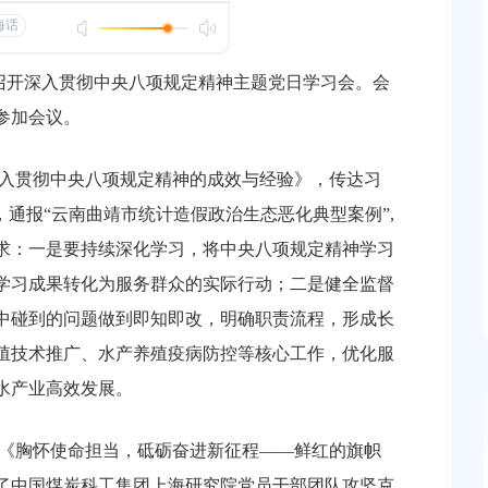
发布时间：2025-06-27
规定精神学习教育重点
召开深入贯彻中央八项规定精神主题党日学习会。会
庄行镇举办2025年深入贯彻中央八项规定精神学习
参加会议。
专题读书班暨镇管正职干部培训班结业式并传达五
委十一次全会精神
入贯彻中央八项规定精神的成效与经验》，传达习
发布时间：2025-07-17
党日学习
，通报“云南曲靖市统计造假政治生态恶化典型案例”,
区农业农村委8个党支部联合开展“千名党员进课堂”
求：一是要持续深化学习，将中央八项规定精神学习
暨深入贯彻中央八项规定精神学习教育专题培训
学习成果转化为服务群众的实际行动；二是健全监督
发布时间：2025-07-07
中碰到的问题做到即知即改，明确职责流程，形成长
殖技术推广、水产养殖疫病防控等核心工作，优化服
水产业高效发展。
《胸怀使命担当，砥砺奋进新征程
——鲜红的旗帜
述了中国煤炭科工集团上海研究院党员干部团队攻坚克