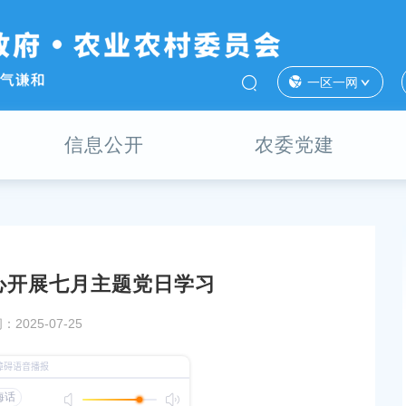
一区一网
信息公开
农委党建
心开展七月主题党日学习
柘林镇召开党委理论
强基铸魂赋能基层，党建联建提质增效——区农民
2025-07-25
教育培训中心党支部深入贯彻中央八项规定精神学
育
发布时间：2025-05-22
党支部参观奉贤区全面