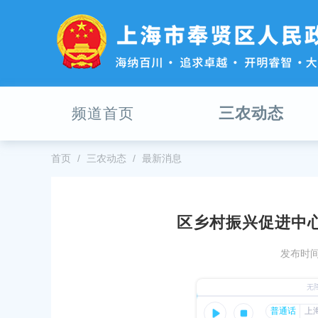
无
障
碍
操
作
说
明
三农动态
频道首页
跳
转
到
网
首页
三农动态
最新消息
站
导
航
区
区乡村振兴促进中
跳
从伟大抗战精神中汲取前行力量，
转
发布时间：
学习中心组学习（扩大）会
到
主
发布时间：2025-08-23
要
内
以案为鉴 警钟长鸣——培训中心