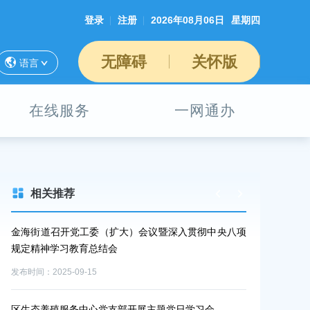
登录
注册
2026年08月06日
星期四
无障碍
关怀版
语言
在线服务
一网通办
相关推荐
科技
金海街道召开党工委（扩大）会议暨深入贯彻中央八项
从伟大抗战精
习教
规定精神学习教育总结会
学习中心组学
发布时间：2025-09-15
发布时间：2025-0
区生态养殖服务中心党支部开展主题党日学习会
以案为鉴 警