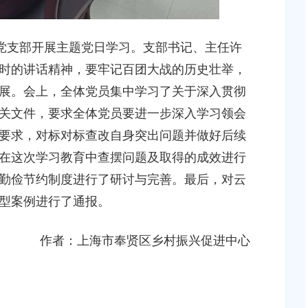
汇镇沿贤路（金斗
上海市奉贤区人民政府关于同意奉贤新城22单元灵
等3个项目征地补偿
（东方美谷大道-八字桥路）道路新建工程项目征地
偿安置方案的批复
党支部开展主题党日学习。支部书记、主任许
2026-06-10 00:00:00
时的讲话精神，要牢记百团大战的历史壮举，
展。会上，全体党员集中学习了关于深入贯彻
达奉贤区2025年秋
关于核定奉贤区青村镇15-06地块（城中村改造项目
关文件，要求全体党员要进一步深入学习领会
建设项目规划土地意见书的决定
要求，对标对标查改自身突出问题并做好后续
2026-07-17 00:00:00
在这次学习教育中查摆问题及取得的成效进行
贝港城中村野机港
上海市奉贤区人民政府关于同意土地储备（新城02
勤俭节约制度进行了研讨与完善。最后，对云
程等3个项目征地补
16E-06地块，规划运河中路以北，南桥路以西）等2
型案例进行了通报。
项目征地补偿安置方案的批复
2026-05-25 00:00:00
作者：上海市奉贤区乡村振兴促进中心
贤新城17单元岚园路
上海市奉贤区人民政府关于同意南桥镇贝港城中村公
工程等2个项目征地
绿地及地下车库一期新建工程等6个项目征地补偿安
方案的批复