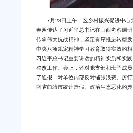
上海市奉贤区人民政府关于同意金
路-金汇工业路）道路新建工程项目
安置方案的批复
7月23日上午，区乡村振兴促进中心
2026-07-24 00:00:00
春园传达了习近平总书记在山西考察调研
传承伟大抗战精神，坚定有序推进转型发
上海市奉贤区农业农村委员会关于下
中央八项规定精神学习教育取得实效的相
冬种绿肥补贴资金的通知
习近平总书记重要讲话的精神实质和实践
2026-06-15 00:00:00
整改工作。会上，还对党支部和班子成员
上海市奉贤区人民政府关于南桥镇
了通报，对单位内部反对铺张浪费、厉行
（人民村河-浦南运河）河道建设工
南省曲靖市统计造假、政治生态恶化的典
偿安置方案的批复
2026-05-25 00:00:00
上海市奉贤区人民政府关于同意奉
（岚丰路-规划环城北路）道路新建
补偿安置方案的批复