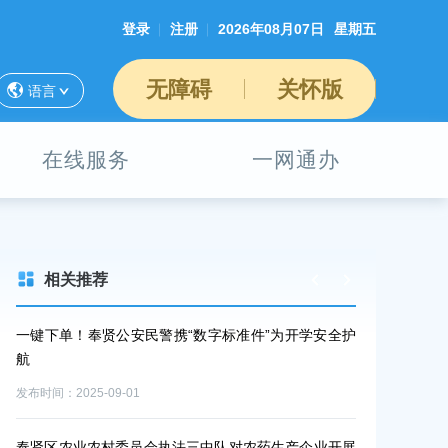
登录
注册
2026年08月07日
星期五
无障碍
关怀版
语言
在线服务
一网通办
相关推荐
警携“数字标准件”为开学安全护
【政府开放月】安全“芯”动，电动自行
见证
发布时间：2025-08-06
执法三中队对农药生产企业开展
实地踏查“回头看”，巩固监管成效