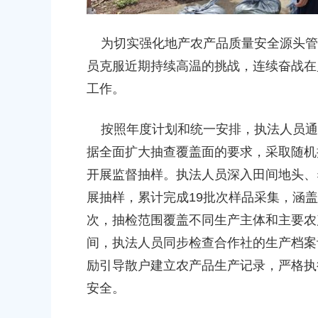
2026-06-15 00:00:00
为切实强化地产农产品质量安全源头管
上海市奉贤区人民政府关于南桥镇
员克服近期持续高温的挑战，连续奋战在
（人民村河-浦南运河）河道建设工
偿安置方案的批复
工作。
2026-05-25 00:00:00
按照年度计划和统一安排，执法人员通
上海市奉贤区人民政府关于同意奉
据全面扩大抽查覆盖面的要求，采取随机
（岚丰路-规划环城北路）道路新建
开展监督抽样。执法人员深入田间地头、
补偿安置方案的批复
展抽样，累计完成19批次样品采集，涵盖
2026-06-23 00:00:00
次，抽检范围覆盖不同生产主体和主要农
间，执法人员同步检查合作社的生产档案
上海市奉贤区人民政府关于同意奉
（东方美谷大道-八字桥路）道路
励引导散户建立农产品生产记录，严格执
偿安置方案的批复
安全。
2026-06-10 00:00:00