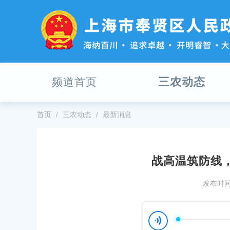
无
障
碍
操
作
说
明
三农动态
频道首页
跳
转
到
网
首页
三农动态
最新消息
站
导
航
区
战高温筑防线
跳
【政府开放月】安全“芯”动，电动自行车安全整治全民
责任
转
发布时间：
见证
到
发布时间
主
发布时间：2025-08-06
要
高温
内
实地踏查“回头看”，巩固监管成效