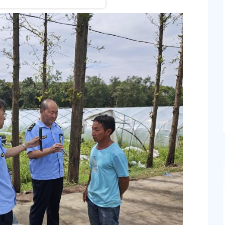
：2025-07-13
专项检查
发布时间：2025-07-16
执法，严把源头关
：2025-09-05
“面积丈量实测”拉开水
发布时间：2025-07-08
兽药饲料专项检查 筑牢奉贤农业安全屏障
：2025-09-22
2025年奉贤区农药生
发布时间：2025-08-29
达奉贤区2025年秋
关于核定奉贤区青村镇15-06地块（城中村改造项目
建设项目规划土地意见书的决定