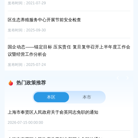
发布时间：2021-07-29
发布时
工作
区生态养殖服务中心开展节前安全检查
党
发布时间：2025-09-30
发布时
报
国企动态——锚定目标 压实责任 复旦复华召开上半年度工作会
凝
议暨经营工作分析会
发布时
发布时间：2025-07-24
热门政策推荐
本区
本市
项目
上海市奉贤区人民政府关于俞英同志免职的通知
上
中
2026-07-15 00:00:00
2026