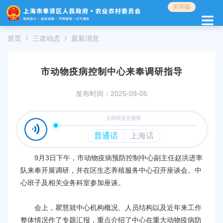
无
关怀版
障
碍
操
首页
三农动态
最新消息
作
说
明
市动物疫病控制中心来奉调研指导
跳
转
发布时间：2025-09-05
到
网
站
导
航
区
9月3日下午，市动物疫病预防控制中心副主任赵洪进率
跳
队来奉开展调研，并在区生态养殖服务中心召开座谈会。中
转
心班子及相关业务科室参加座谈。
到
主
要
会上，瞿慧就中心机构概况、人员结构以及近年来工作
内
整体情况作了专题汇报，重点介绍了中心在重大动物疫病防