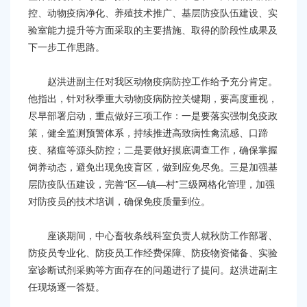
容
控、动物疫病净化、养殖技术推广、基层防疫队伍建设、实
区
验室能力提升等方面采取的主要措施、取得的阶段性成果及
域
下一步工作思路。
赵洪进副主任对我区动物疫病防控工作给予充分肯定。
他指出，针对秋季重大动物疫病防控关键期，要高度重视，
尽早部署启动，重点做好三项工作：一是要落实强制免疫政
策，健全监测预警体系，持续推进高致病性禽流感、口蹄
疫、猪瘟等源头防控；二是要做好摸底调查工作，确保掌握
饲养动态，避免出现免疫盲区，做到应免尽免。三是加强基
层防疫队伍建设，完善“区—镇—村”三级网格化管理，加强
对防疫员的技术培训，确保免疫质量到位。
座谈期间，中心畜牧条线科室负责人就秋防工作部署、
防疫员专业化、防疫员工作经费保障、防疫物资储备、实验
室诊断试剂采购等方面存在的问题进行了提问。赵洪进副主
任现场逐一答疑。