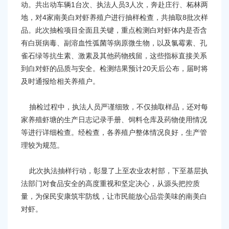
动。共出动车辆1台次、执法人员3人次，奔赴庄行、柘林两
地，对4家南美白对虾养殖户进行抽样检查，共抽取8批次样
品。此次抽检项目全面且关键，重点检测白对虾体内是否含
有白斑病毒、副溶血性弧菌等病原微生物，以及氯霉素、孔
雀石绿等抗生素、激素及其他药物残留，这些指标直接关系
到白对虾的品质与安全。检测结果预计20天后公布，届时将
及时通报给相关养殖户。
抽检过程中，执法人员严谨细致，不仅抽取样品，还对每
家养殖虾塘的生产日志记录手册、饲料仓库及药物使用情况
等进行详细检查。经检查，各养殖户整体情况良好，生产管
理较为规范。
此次执法抽样行动，彰显了上至农业农村部，下至基层执
法部门对食品安全的高度重视和坚定决心，从源头把控质
量，为保民安康筑牢防线，让市民能放心品尝美味的南美白
对虾。