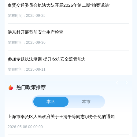
第二期“拍案说法”
“使命2025”第4次联合执法暨垂钓专项执法
发布时间：2025-08-11
责任在肩，安全在心！柘林镇开展节前安全
发布时间：2025-09-30
管能力
市农业农村委执法总队来奉开展乳品企业专
发布时间：2025-10-13
热门政策推荐
本区
本市
方美
上海市奉贤区人民政府关于王清平等同志职务任免的通知
上
复
2026-05-08 00:00:00
2026