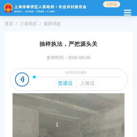
无
关怀版
障
碍
操
首页
三农动态
最新消息
作
说
明
抽样执法，严把源头关
跳
转
发布时间：2025-09-05
到
网
站
导
航
区
跳
转
到
主
要
内