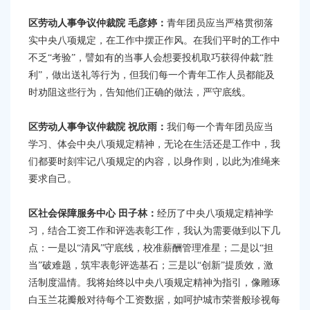
区劳动人事争议仲裁院
毛彦婷：
青年团员应当严格贯彻落
实中央八项规定，在工作中摆正作风。在我们平时的工作中
不乏“考验”，譬如有的当事人会想要投机取巧获得仲裁“胜
利”，做出送礼等行为，但我们每一个青年工作人员都能及
时劝阻这些行为，告知他们正确的做法，严守底线。
区劳动人事争议仲裁院
祝欣雨：
我们每一个青年团员应当
学习、体会中央八项规定精神，无论在生活还是工作中，我
们都要时刻牢记八项规定的内容，以身作则，以此为准绳来
要求自己。
区社会保障服务中心
田子林：
经历了中央八项规定精神学
习，结合工资工作和评选表彰工作，我认为需要做到以下几
点：‌一是以“清风”守底线，校准薪酬管理准星‌；‌二是以“担
当”破难题，筑牢表彰评选基石‌；‌三是以“创新”提质效，激
活制度温情。我将始终以中央八项规定精神为指引，像雕琢
白玉兰花瓣般对待每个工资数据，如呵护城市荣誉般珍视每