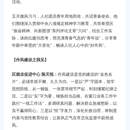
容
活动。
区
域
五月微风习习，人社团员青年席地而坐，共话青春使命。他
们围绕深入贯彻中央八项规定精神学习教育，共答奉贤区
“振奋精神、向新图强”系列评论文章“六问”，结合工作实
际，谈岗位建功思考，用充满青春气息的“青年说”，分享青
年眼中奉贤的“大变化”，畅谈人社人心中的“好作风”。
【作风建设之我见】
区就业促进中心
陈天悦
：
作风建设是党的建设的“金色名
片”，必须常抓不懈、久久为功。一是以“严”字固本，筑牢
思想防线，从一顿饭、一张票等细节严起，时刻绷紧纪律之
弦。二是以“实”字为要，锤炼担当品格。在窗口业务工作中
践行“一线工作法”，多调研真问题、解决群众急难愁盼，以
实干赢得民心。三是以“恒”字发力，深化长效治理，将制度
约束与党性教育结合，让新风正气在常态化监督中蔚然成
风。