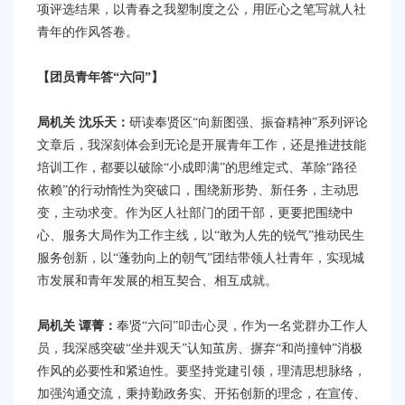
项评选结果，以青春之我塑制度之公，用匠心之笔写就人社
青年的作风答卷。
【团员青年答“六问”】
局机关 沈乐天
：
研读奉贤区“向新图强、振奋精神”系列评论
文章后，我深刻体会到无论是开展青年工作，还是推进技能
培训工作，都要以破除“小成即满”的思维定式、革除“路径
依赖”的行动惰性为突破口，围绕新形势、新任务，主动思
变，主动求变。作为区人社部门的团干部，更要把围绕中
心、服务大局作为工作主线，以“敢为人先的锐气”推动民生
服务创新，以“蓬勃向上的朝气”团结带领人社青年，实现城
市发展和青年发展的相互契合、相互成就。
局机关 谭菁
：
奉贤“六问”叩击心灵，作为一名党群办工作人
员，我深感突破“坐井观天”认知茧房、摒弃“和尚撞钟”消极
作风的必要性和紧迫性。要坚持党建引领，理清思想脉络，
加强沟通交流，秉持勤政务实、开拓创新的理念，在宣传、