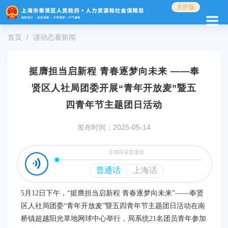
无
关怀版
障
碍
首页
读动态看新闻
操
作
说
明
挺膺担当启新程 青春逐梦向未来 ——奉
跳
贤区人社局团委开展“青年开放麦”暨五
转
到
四青年节主题团日活动
网
站
发布时间：2025-05-14
导
航
区
跳
转
到
5月12日下午，“挺膺担当启新程 青春逐梦向未来”——奉贤
主
区人社局团委“青年开放麦”暨五四青年节主题团日活动在南
要
桥镇超越阳光草地网球中心举行，局系统21名团员青年参加
内