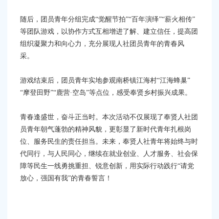
随后，团员青年分组完成“觉醒节拍”“百年演绎”“薪火相传”
等团队游戏，以协作方式互相增进了解、建立信任，提高团
组织凝聚力和向心力，充分展现人社团员青年的青春风
采。
游戏结束后，团员青年实地参观南桥镇江海村“江海蜂巢”
“摩登田野”“鹿营·空岛”等点位，感受奉贤乡村振兴成果。
青春逢盛世，奋斗正当时。本次活动不仅展现了奉贤人社团
员青年朝气蓬勃的精神风貌，更彰显了新时代青年扎根岗
位、服务民生的责任担当。未来，奉贤人社青年将始终与时
代同行，与人民同心，继续在就业创业、人才服务、社会保
障等民生一线勇挑重担、锐意创新，用实际行动践行“请党
放心，强国有我”的青春誓言！