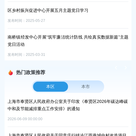
培
区乡村振兴促进中心开展五月主题党日学习
题
发布时间：2025-05-27
发布时
南桥镇经发中心开展“筑牢廉洁统计防线 共绘真实数据新篇”主题
全
党日活动
20
发布时间：2025-03-31
发布时
热门政策推荐
本区
本市
上海市奉贤区人民政府办公室关于印发《奉贤区2026年碳达峰碳
上
中和及节能减排重点工作安排》的通知
补
2026-06-09 00:00:00
2026
上海市奉贤区人民政府关于同意庄行镇冷江雨巷城中村改造项目
上