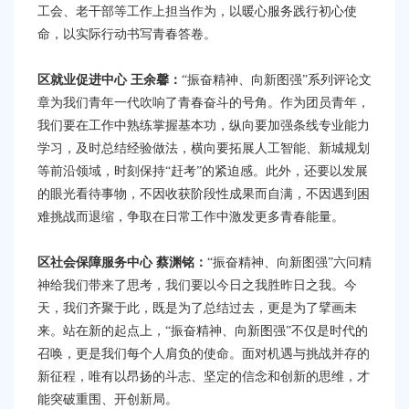
工会、老干部等工作上担当作为，以暖心服务践行初心使
命，以实际行动书写青春答卷。
区就业促进中心
王余馨：
“振奋精神、向新图强”系列评论文
章为我们青年一代吹响了青春奋斗的号角。作为团员青年，
我们要在工作中熟练掌握基本功，纵向要加强条线专业能力
学习，及时总结经验做法，横向要拓展人工智能、新城规划
等前沿领域，时刻保持“赶考”的紧迫感。此外，还要以发展
的眼光看待事物，不因收获阶段性成果而自满，不因遇到困
难挑战而退缩，争取在日常工作中激发更多青春能量。
区社会保障服务中心
蔡渊铭：
“振奋精神、向新图强”六问精
神给我们带来了思考，我们要以今日之我胜昨日之我。今
天，我们齐聚于此，既是为了总结过去，更是为了擘画未
来。站在新的起点上，“振奋精神、向新图强”不仅是时代的
召唤，更是我们每个人肩负的使命。面对机遇与挑战并存的
新征程，唯有以昂扬的斗志、坚定的信念和创新的思维，才
能突破重围、开创新局。