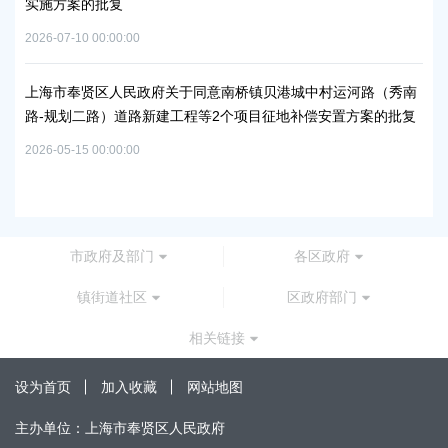
实施方案的批复
上
浦
2026-07-10 00:00:00
2026
上海市奉贤区人民政府关于同意南桥镇贝港城中村运河路（秀南
路-规划二路）道路新建工程等2个项目征地补偿安置方案的批复
上
路
2026-05-15 00:00:00
批
2026
市政府及部门
各区政府
镇街道社区
区政府部门
相关链接
设为首页
加入收藏
网站地图
主办单位：上海市奉贤区人民政府