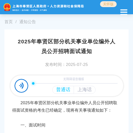
无
关怀版
障
碍
首页
通知公告
操
作
说
明
2025年奉贤区部分机关事业单位编外人
跳
员公开招聘面试通知
转
到
发布时间：2025-07-25
网
站
导
航
区
跳
2025年奉贤区部分机关事业单位编外人员公开招聘取
转
到
得面试资格的考生已经确定，现将有关事项通知如下：
主
要
一、面试时间
内