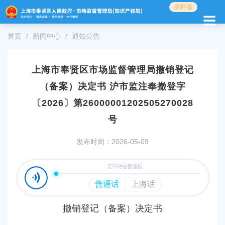
无
关怀版
障
碍
首页
新闻中心
通知公告
操
作
说
明
上海市奉贤区市场监督管理局撤销登记
跳
（备案）决定书 沪市监注奉撤登字
转
到
〔2026〕第26000001202505270028
网
号
站
导
发布时间：2026-05-09
航
区
跳
转
到
主
要
撤销
登记（备案）
决定书
内