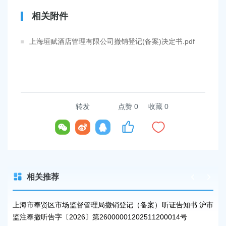
相关附件
上海垣赋酒店管理有限公司撤销登记(备案)决定书.pdf
转发
点赞
0
收藏 0
相关推荐
沪市
上海市奉贤区市场监督管理局撤销登记（备案）听证告知书 沪市
上
监注奉撤听告字〔2026〕第26000001202511200014号
监注