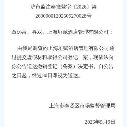
容
沪市监注奉撤登字
〔
20
26
〕第
区
域
26000001202505270028
号
章远富、寻双
、
上海垣赋酒店管理有限公司：
由我局调查的上海垣赋酒店管理有限公司通
过提交虚假材料取得公司登记一案，现依法向
你公告送达撤销登记（备案）决定书。自公告
之日起，经过
30日即视为送达。
上海市奉贤区市场监督管理局
202
6
年
5
月
9
日