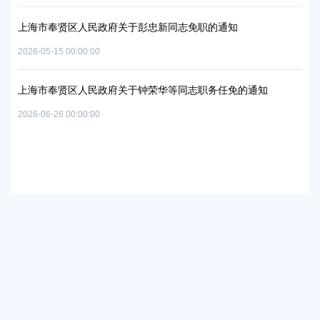
2026
上海市奉贤区人民政府关于彭忠新同志免职的通知
上
2026-05-15 00:00:00
06地
实
置
2026
上海市奉贤区人民政府关于钟荣华等同志职务任免的通知
2026-06-26 00:00:00
上
路
及地
2026
市政府及部门
各区政府
镇街道社区
区政府部门
相关链接