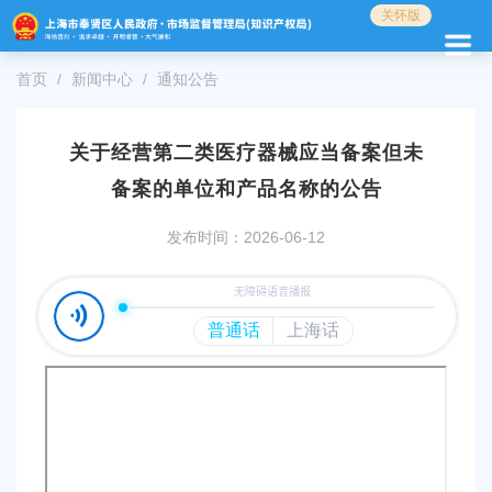
无
关怀版
障
碍
首页
新闻中心
通知公告
操
作
说
明
关于经营第二类医疗器械应当备案但未
跳
备案的单位和产品名称的公告
转
到
发布时间：2026-06-12
网
站
导
航
区
跳
转
到
主
要
内