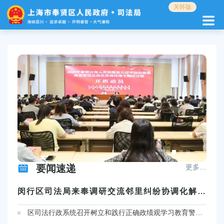
无
关怀版
障
碍
操
作
说
明
跳
转
到
网
站
导
航
区
跳
要闻速递
更多…
转
到
闵行区司法局来奉调研交流邻里纠纷协调化解工作
主
要
区司法行政系统召开树立和践行正确政绩观学习教育警示教育会暨理论学习中心组（扩大）学习会
内