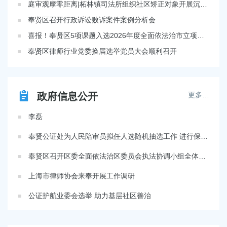
容
庭审观摩零距离|柘林镇司法所组织社区矫正对象开展沉浸式法治教育
区
奉贤区召开行政诉讼败诉案件案例分析会
域
喜报！奉贤区5项课题入选2026年度全面依法治市立项调研课题
奉贤区律师行业党委换届选举党员大会顺利召开
政府信息公开
更多…
李磊
奉贤公证处为人民陪审员拟任人选随机抽选工作 进行保全证据公证
奉贤区召开区委全面依法治区委员会执法协调小组全体（扩大）会议暨高水平法治政府建设推进会
上海市律师协会来奉开展工作调研
公证护航业委会选举 助力基层社区善治