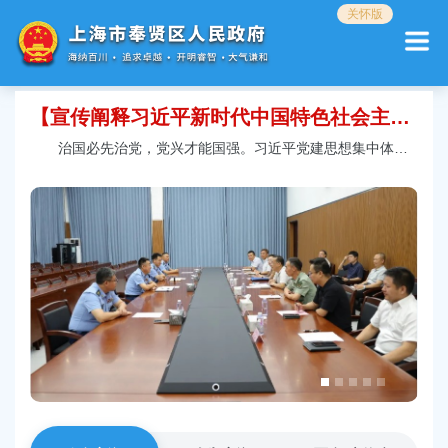
无
关怀版
障
碍
操
作
【宣传阐释习近平新时代中国特色社会主义思想】持续推动学习贯彻习近平党建思想走深走实
说
明
治国必先治党，党兴才能国强。习近平党建思想集中体现了新时代党的建设理论创新、实践创新、制度创新...
跳
转
到
网
站
导
航
区
跳
转
到
主
要
内