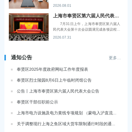
主席陈勇章，区委副书记唐晓腾等区领导分
2026.08.01
组拜访驻沪部队、慰问驻奉部队，代表奉贤
区委、区政府和奉贤人民，向部队官兵致以
上海市奉贤区第六届人民代表大会第十次会议胜利闭幕
诚挚问...
7月31日上午，上海市奉贤区第六届人
民代表大会第十次会议圆满完成各项议程，
在区会议中心胜利闭幕。大会执行主席刘
2026.07.31
平、张权权、唐晓腾、胡煜昂、王建东、陆
建新、陈钺、唐瑛等在主席台前排就座。区
委书记刘平...
通知公告
更多…
奉贤区2025年度政府网站工作年度报表
奉贤区烈士陵园8月6日上午临时闭馆公告
公告丨上海市奉贤区第六届人民代表大会公告
奉贤区干部任职前公示
上海市电力设施及电力黄线专项规划 （蒙电入沪直流...
关于调整现行上海之鱼区域大货车限制通行时段的通...