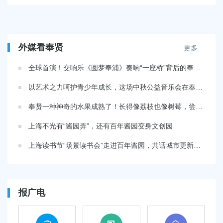
外媒看奉贤
更多…
全球首演！交响乐《圆梦奉浦》奏响“一座桥”背后的奉贤精神
以艺术之力呵护青少年成长，这场中秋公益音乐会在奉贤奏响
奉贤一种神奇的水果成熟了！长得像荔枝也像树莓，尝起来是柿子的口感
上海不光有“酱园弄”，还有百年酱园变身文创园
上海读书节“场景读书会”走进百年酱园，共话城市更新与文化传承
报广电