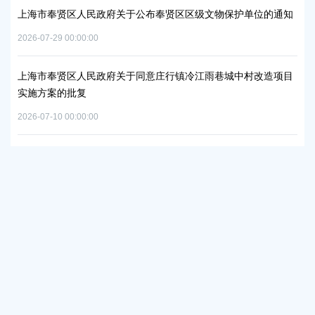
上海市奉贤区人民政府关于公布奉贤区区级文物保护单位的通知
上
补
2026-07-29 00:00:00
2026
上海市奉贤区人民政府关于同意庄行镇冷江雨巷城中村改造项目
实施方案的批复
上
浦
2026-07-10 00:00:00
2026
上海市奉贤区人民政府关于同意南桥镇贝港城中村运河路（秀南
路-规划二路）道路新建工程等2个项目征地补偿安置方案的批复
上
路
2026-05-15 00:00:00
批
2026
市政府及部门
各区政府
镇街道社区
区政府部门