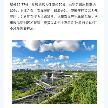
容
增长12.77%；星级酒店入住率超70%，民宿客房出租率约
区
60%，上海之鱼、青溪老街、碧海金沙、花米庄行等高人气
域
景区，文旅消费潜力加速释放。从花海寻芳到非遗探秘，从
田园民宿到艺术观演，奉贤以多元业态串联“吃住行游购娱”
全域旅游新样本。