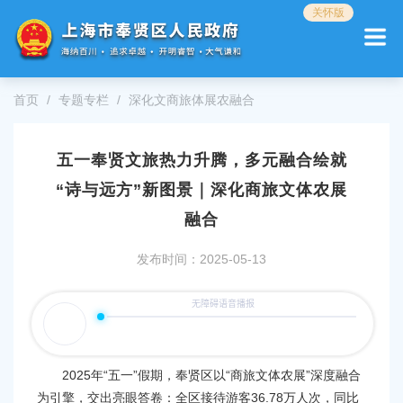
无
关怀版
障
碍
操
作
首页
专题专栏
深化文商旅体展农融合
说
明
跳
五一奉贤文旅热力升腾，多元融合绘就
转
到
“诗与远方”新图景｜深化商旅文体农展
网
站
融合
导
航
发布时间：2025-05-13
区
跳
转
到
主
要
2025年“五一”假期，奉贤区以“商旅文体农展”深度融合
内
为引擎，交出亮眼答卷：全区接待游客36.78万人次，同比