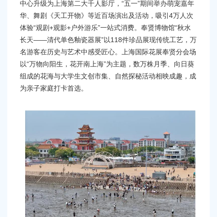
中心升级为上海第二大千人影厅，“五一”期间举办萌宠嘉年
华、舞剧《天工开物》等近百场演出及活动，吸引4万人次
体验“观剧+观影+户外游乐”一站式消费。奉贤博物馆“秋水
长天——清代单色釉瓷器展”以118件珍品展现传统工艺，万
名游客在历史与艺术中感受匠心。上海国际花展奉贤分会场
以“万物向阳生，花开南上海”为主题，数万株月季、向日葵
组成的花海与大学生文创市集、自然探秘活动相映成趣，成
为亲子家庭打卡首选。