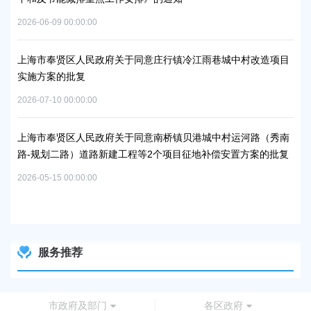
补
2026-06-09 00:00:00
2026
上海市奉贤区人民政府关于同意庄行镇冷江雨巷城中村改造项目
实施方案的批复
上
浦
2026-07-10 00:00:00
2026
上海市奉贤区人民政府关于同意南桥镇贝港城中村运河路（秀南
路-规划二路）道路新建工程等2个项目征地补偿安置方案的批复
上
路
2026-05-15 00:00:00
批
2026
服务推荐
市政府及部门
各区政府