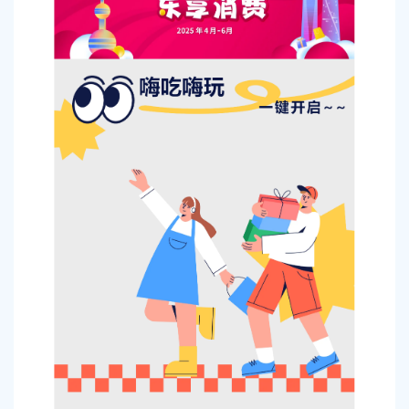
容
区
域