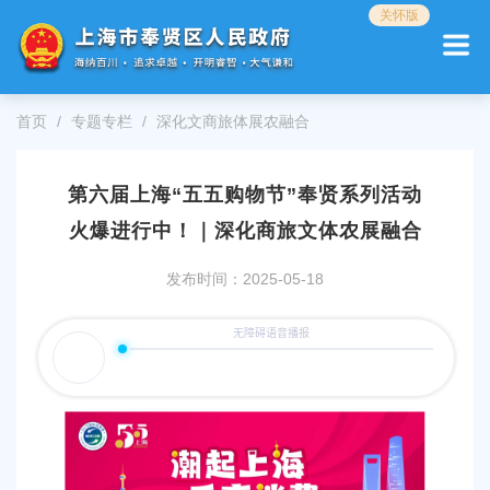
无
关怀版
障
碍
操
作
首页
专题专栏
深化文商旅体展农融合
说
明
跳
第六届上海“五五购物节”奉贤系列活动
转
到
火爆进行中！｜深化商旅文体农展融合
网
站
发布时间：2025-05-18
导
航
区
跳
转
到
主
要
内