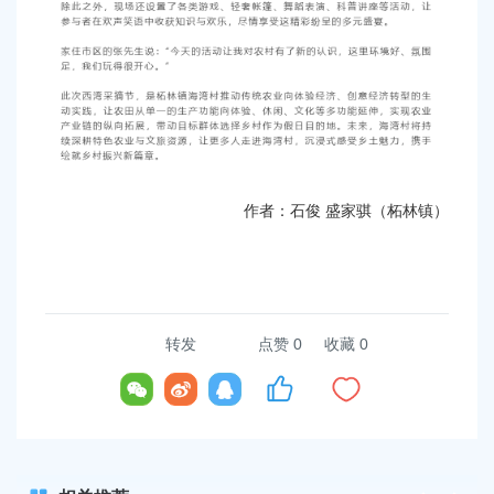
作者：石俊 盛家骐（柘林镇）
转发
点赞
0
收藏 0