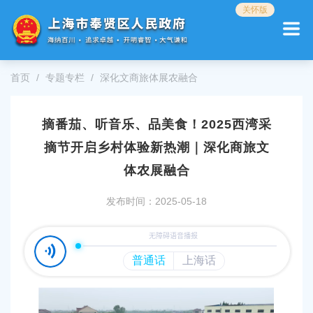
无
关怀版
障
碍
操
作
首页
专题专栏
深化文商旅体展农融合
说
明
跳
摘番茄、听音乐、品美食！2025西湾采
转
到
摘节开启乡村体验新热潮｜深化商旅文
网
站
体农展融合
导
航
发布时间：2025-05-18
区
跳
转
到
主
要
内