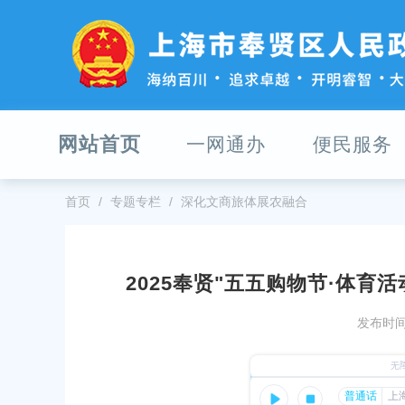
无
障
碍
操
作
说
明
网站首页
一网通办
便民服务
跳
转
到
网
首页
专题专栏
深化文商旅体展农融合
站
导
航
区
2025奉贤"五五购物节·体育
跳
六届人民代表大会第十次会议开幕
上海市奉贤区第六届人民代表大会
转
发布时间：
到
30
发布时间：2026-07-31
主
要
贤区第六届人民代表大会公告
征收土地公告 沪（奉）征地告〔20
内