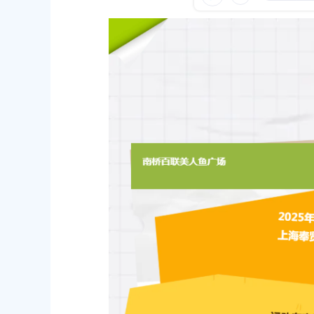
容
31
发布时间：2026-07-31
区
域
公告 沪（奉）征地补告〔2026〕第
区领导走访调研城市运行保障工作
发布时间：2026-08-04
31
2026年奉贤区社区工作者、哨员
及电力黄线专项规划 （蒙电入沪直流工
检通知
、漕泾电厂二期送出、新场输变电、汾
发布时间：2026-08-03
容改造、林海站配套送出）草案公示
31