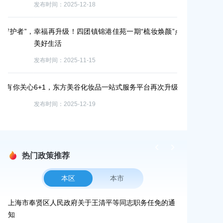
发布时间：2025-12-18
的项目
发布时间：2025-1
”，
幸福再升级！四团镇锦港佳苑一期“梳妆焕颜”点亮居民
美好生活
周末“登岛计划
发布时间：2025-11-15
发布时间：2025-1
关心
6+1，东方美谷化妆品一站式服务平台再次升级！
过年在奉贤！2
发布时间：2025-12-19
发布时间：2025-1
热门政策推荐
本区
本市
通
上海市奉贤区人民政府关于公布奉贤区区级文物保护单
上海市奉贤区
位的通知
路-金汇工业