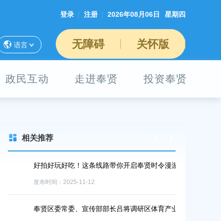
登录
注册
2026年08月06日
星期四
无障碍
关怀版
语言
政民互动
走进奉贤
投资奉贤
相关推荐
好拍好玩好吃！这条线路带你开启奉贤时令漫游计划
速来打卡！海
圈再扩容
发布时间：2025-11-12
发布时间：2025-1
奉贤区委常委、宣传部部长吕将调研区体育产业工作
重大工程丨奉