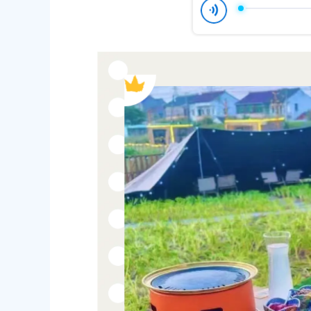
容
18
的项目
区
域
发布时间：2025-12-11
团镇锦港佳苑一期“梳妆焕颜”点亮居民
周末“登岛计划”——给精神充个电
15
发布时间：2025-11-10
化妆品一站式服务平台再次升级！
过年在奉贤！2026跨年迎新季促
19
发布时间：2025-12-23
民政府关于同意金汇镇沿贤路（金斗
上海市奉贤区人民政府关于同意奉
道路新建工程项目等3个项目征地补偿
（东方美谷大道-八字桥路）道路