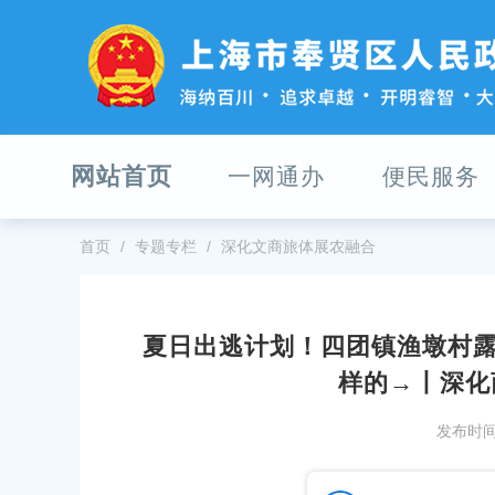
无
障
碍
操
作
说
明
网站首页
一网通办
便民服务
跳
转
到
网
首页
专题专栏
深化文商旅体展农融合
站
导
航
区
夏日出逃计划！四团镇渔墩村露
跳
这条线路带你开启奉贤时令漫游计划
速来打卡！海湾镇5处健身苑点升
样的→丨深化
转
圈再扩容
到
12
主
发布时间：
发布时间：2025-11-30
要
宣传部部长吕将调研区体育产业工作
内
重大工程丨奉贤区新一期进展出炉