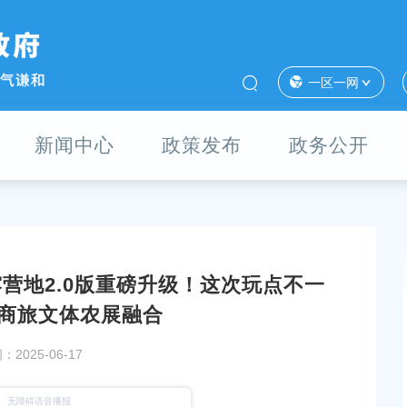
一区一网
新闻中心
政策发布
政务公开
营地2.0版重磅升级！这次玩点不一
级上新，15分钟健身
青村首个“六养融合”敬老院今日启用！
商旅文体农展融合
发布时间：2025-12-16
2025-06-17
今天，“强国复兴有我”系列公益片重磅发布
！看看有没有你关心