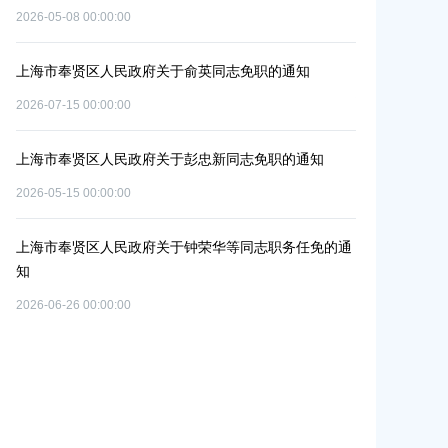
安置方案的批
2026-07-29 00:00:00
2026-07-24 00:0
上海市奉贤区人民政府办公室关于印发《奉贤区2026年
碳达峰碳中和及节能减排重点工作安排》的通知
上海市奉贤区农
冬种绿肥补贴
2026-06-09 00:00:00
2026-06-15 00:0
上海市奉贤区人民政府关于同意庄行镇冷江雨巷城中村
改造项目实施方案的批复
上海市奉贤区
（人民村河-
2026-07-10 00:00:00
通
偿安置方案的
2026-05-25 00:0
上海市奉贤区人民政府关于同意南桥镇贝港城中村运河
路（秀南路-规划二路）道路新建工程等2个项目征地补
偿安置方案的批复
上海市奉贤区
（岚丰路-规
2026-05-15 00:00:00
补偿安置方案
2026-06-23 00:0