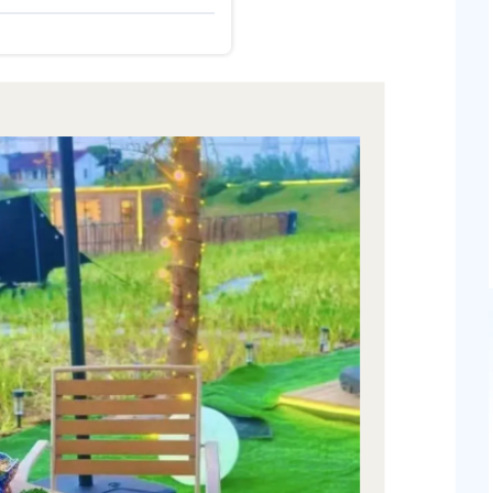
发布时间：2025-12-12
守护“椿萱园”的，不是园丁，而是这群“隐形守护者
“宝藏花园”升级3.0版！
！
发布时间：2025-11-28
奉贤新一期重大工程建设进展出炉！看看有没有你
消费活动重磅启幕
的项目
发布时间：2025-11-07
贤新城22单元灵更路
上海市奉贤区人民政府关于王清平等同志职务任免的
新建工程项目征地补
知