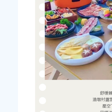
偿安置方案的批复
00
2026-06-10 00:00:00
农村委员会关于下达奉贤区2025年秋
关于核定奉贤区青村镇15-06地
金的通知
建设项目规划土地意见书的决定
00
2026-07-17 00:00:00
民政府关于南桥镇贝港城中村野机港
上海市奉贤区人民政府关于同意土
运河）河道建设工程等3个项目征地补
16E-06地块，规划运河中路以北
复
项目征地补偿安置方案的批复
00
2026-05-25 00:00:00
民政府关于同意奉贤新城17单元岚园路
上海市奉贤区人民政府关于同意南
城北路）道路新建工程等2个项目征地
绿地及地下车库一期新建工程等6
批复
方案的批复
00
2026-06-10 00:00:00