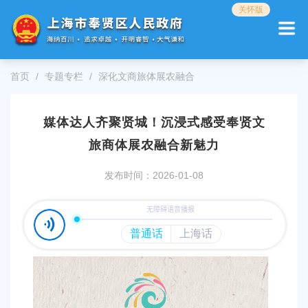
无
关怀版
障
碍
操
作
首页
专题专栏
深化文商旅体展农融合
说
明
跳
媒体达人齐聚贤城！沉浸式感受奉贤文
转
到
旅商体展农融合新魅力
网
站
发布时间：2026-01-08
导
航
区
跳
转
到
主
要
内