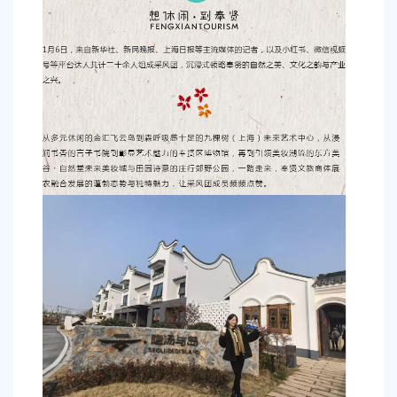
容
区
域