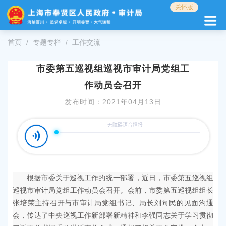
无
关怀版
障
碍
操
首页
专题专栏
工作交流
作
说
市委第五巡视组巡视市审计局党组工
明
跳
作动员会召开
转
到
发布时间：2021年04月13日
网
站
导
航
区
跳
转
根据市委关于巡视工作的统一部署，近日，市委第五巡视组
到
巡视市审计局党组工作动员会召开。会前，市委第五巡视组组长
主
张培荣主持召开与市审计局党组书记、局长刘向民的见面沟通
要
会，传达了中央巡视工作新部署新精神和李强同志关于学习贯彻
内