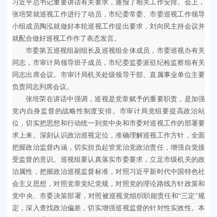
容
习近平总书记重要讲话有关要求，通报了相关工作安排。会上，
区
张培荣就巡视工作进行了动员，市纪委常委、市委巡视工作领导
域
小组成员陶泓就做好本轮巡视工作提出要求，刘向民主持会议并
就配合做好巡视工作作了表态发言。
市委第五巡视组副组长及巡视组全体成员，市委巡视办有关
同志，市审计局领导班子成员，市纪委监委派驻纪检监察组有关
同志出席会议。市审计局机关处级领导干部、直属事业单位主要
负责同志列席会议。
张培荣在讲话中强调，巡视是党章赋予的重要职责，是加强
党内自身监督的战略性制度安排。市审计局党组要提高政治站
位，切实把思想和行动统一到党中央和市委对巡视工作的部署要
求上来。深刻认识政治巡视定位，准确理解巡视工作方针，全面
把握政治监督内涵，切实担负起管党治党政治责任，增强自觉接
受监督的意识。巡视组要认真落实市委要求，立足市级机关的政
治属性，把握政治巡视监督标准，对照习近平新时代中国特色社
会主义思想，对照党章党纪党规，对照党的理论路线方针政策和
党中央、市委决策部署，对照被巡视党组织职能责任和“三定”规
定，深入查找政治偏差，切实增强巡视监督的针对性实效性。本