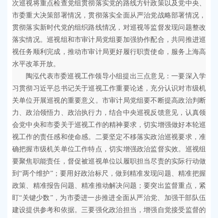
次巡视将重点检查党组贯彻落实党的路线方针政策以及党中央、
市委重大决策部署情况，贯彻落实全面从严治党战略部署情况，
贯彻落实新时代党的组织路线情况，对巡视等监督发现问题整改
落实情况。巡视组和市审计局党组要加强协作配合，共同推进巡
视任务顺利完成，推动市审计局更好履行职责使命，服务上海高
水平改革开放。
陶泓代表市委巡视工作领导小组提出三点意见：一要深入学
习贯彻习近平总书记关于巡视工作重要论述，充分认识对市级机
关单位开展巡视的重要意义。市审计局党组要不断提高政治判断
力、政治领悟力、政治执行力，结合中央巡视反馈意见，认真领
会党中央和市委关于巡视工作的精神要求，切实增强做好本轮巡
视工作的责任感和使命感。二要坚定不移落实政治巡视要求，准
确把握市级机关单位工作特点，切实增强政治监督实效。巡视组
要聚焦职能责任，督促被巡视单位以履职担当尽责的实际行动做
到“两个维护”；要用好政治标尺，做到精准发现问题、精准把握
政策、精准报告问题、精准推动解决问题；要突出监督重点，紧
盯“关键少数”，为市委进一步推进全面从严治党、加强干部队伍
建设提供参考和依据。三要强化政治担当，增强自觉接受监督的