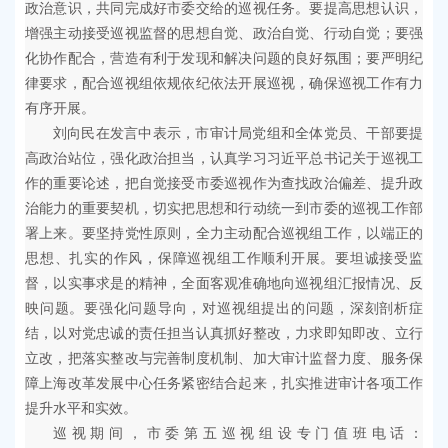
政治意识，共同完成好市委交给的巡视任务。要提高思想认识，
增强主动接受巡视监督的思想自觉、政治自觉、行动自觉；要强
化协作配合，营造有利于发现和解决问题的良好氛围；要严明纪
律要求，配合巡视组依规依纪依法开展巡视，确保巡视工作有力
有序开展。
刘向民在发言中表示，市审计局党组和全体党员、干部要提
高政治站位，强化政治担当，认真学习习近平总书记关于巡视工
作的重要论述，把自觉接受市委巡视作为查找政治偏差、提升政
治能力的重要契机，切实把思想和行动统一到市委的巡视工作部
署上来。要坚持党性原则，全力主动配合巡视组工作，以端正的
思想、扎实的作风，保障巡视组工作顺利开展。要坦诚接受监
督，以实事求是的精神，全面客观准确地向巡视组汇报情况、反
映问题。要强化问题导向，对巡视组提出的问题，深刻剖析症
结，以对党忠诚的责任担当认真抓好整改，力求即知即改、立行
立改，把落实整改与完善制度机制、加大审计监督力度、服务保
障上海改革发展中心任务紧密结合起来，扎实推进审计各项工作
提升水平和实效。
巡视期间，市委第五巡视组设专门值班电话：