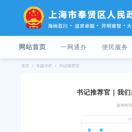
无
障
碍
操
作
说
明
网站首页
一网通办
便民服务
跳
转
到
网
首页
专题专栏
书记推荐官
站
导
航
区
书记推荐官｜我们
跳
贤区第六届人民代表大会公告
上海市奉贤区第六届人民代表大会
转
发布时间：
到
31
发布时间：2026-07-30
主
要
公告 沪（奉）征地补告〔2026〕第
2026年奉贤区社区工作者、哨员
内
检通知