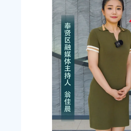
道路新建工程项目等3个项目征地补偿
（东方美谷大道-八字桥路）道路
偿安置方案的批复
00
2026-06-10 00:00:00
农村委员会关于下达奉贤区2025年秋
关于核定奉贤区青村镇15-06地
金的通知
建设项目规划土地意见书的决定
00
2026-07-17 00:00:00
民政府关于南桥镇贝港城中村野机港
上海市奉贤区人民政府关于同意土
运河）河道建设工程等3个项目征地补
16E-06地块，规划运河中路以北
复
项目征地补偿安置方案的批复
00
2026-05-25 00:00:00
民政府关于同意奉贤新城17单元岚园路
上海市奉贤区人民政府关于同意南
城北路）道路新建工程等2个项目征地
绿地及地下车库一期新建工程等6
批复
方案的批复