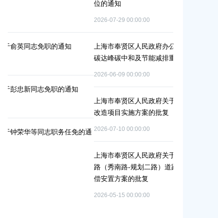
位的通知
路-金汇工业
安置方案的批
2026-07-29 00:00:00
2026-07-24 00:0
上海市奉贤区人民政府办公室关于印发《奉贤区2026年
碳达峰碳中和及节能减排重点工作安排》的通知
上海市奉贤区农
冬种绿肥补贴
2026-06-09 00:00:00
2026-06-15 00:0
上海市奉贤区人民政府关于同意庄行镇冷江雨巷城中村
改造项目实施方案的批复
上海市奉贤区
（人民村河-
2026-07-10 00:00:00
通
偿安置方案的
2026-05-25 00:0
上海市奉贤区人民政府关于同意南桥镇贝港城中村运河
路（秀南路-规划二路）道路新建工程等2个项目征地补
偿安置方案的批复
上海市奉贤区
（岚丰路-规
2026-05-15 00:00:00
补偿安置方案