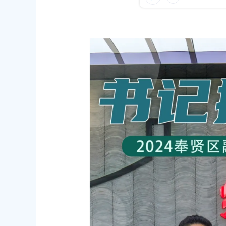
容
区
31
发布时间：2026-08-03
域
六届人民代表大会第十次会议胜利闭幕
征收土地公告 沪（奉）征地告〔20
31
发布时间：2026-08-05
（奉）征地告〔2026〕第26号
2026年8月奉贤区职业技能培训
31
发布时间：2026-08-06
民政府关于同意金汇镇沿贤路（金斗
上海市奉贤区人民政府关于同意奉