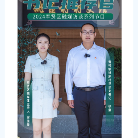
容
区
域