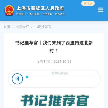
无
关怀版
障
碍
操
作
首页
专题专栏
书记推荐官
说
明
跳
书记推荐官丨我们来到了西渡街道北新
转
到
村！
网
站
发布时间：2024-10-29
导
航
区
跳
转
到
主
要
内