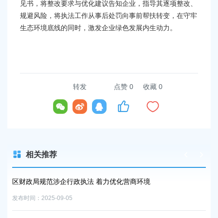
见书，将整改要求与优化建议告知企业，指导其逐项整改、
规避风险，将执法工作从事后处罚向事前帮扶转变，在守牢
生态环境底线的同时，激发企业绿色发展内生动力。
转发
点赞
0
收藏 0
相关推荐
走访
区财政局规范涉企行政执法 着力优化营商环境
奉
发布时间：2025-09-05
发布时