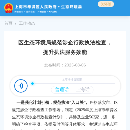
无
关怀版
障
碍
操
首页
工作动态
作
说
明
区生态环境局规范涉企行政执法检查，
跳
转
提升执法服务效能
到
网
发布时间：2025-08-06
站
导
航
区
跳
转
一
是强化计划引领，规范执法
“入口关”。
严格落实市、区
到
规范涉企行政检查工作部署，制定《
2025年度上海市奉贤区
主
生态环境涉企行政检查计划》
，
共涉及企业
562家，进一步
要
明确了检查事项、依据及时间
等
具体要求，
并通过市生态环
内