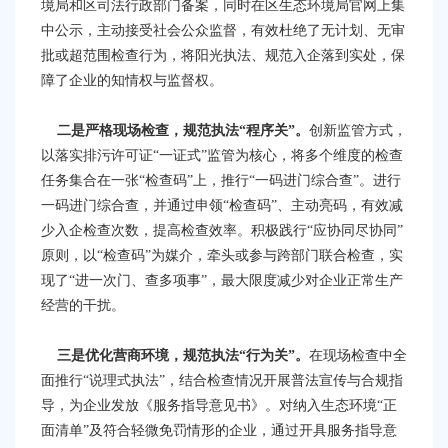
容
境局
和区司法行政部门备案，
同时
在
区生态环境局
官网
上集
区
中
公示，主动接受社会公众监督
，
有效杜绝了无计划、无审
域
批或超范围检查行为，将阳光执法、规范入企落到实处，保
障了企业的知情权与监督权。
二是严格现场检查
，规范执法
“程序关”
。
创新监管方式，
以落实排污许可证
“一证式”监管为核心，将多个维度的检查
任务集合在一张“检查码”上，推行“一码进门综合查”。进行
一码进门综合查，并通过申领“检查码”、主动亮码，有效减
少入企检查次数，提高检查效率。积极践行“应协同尽协同”
原则，以“检查码”为媒介，牵头或参与跨部门联合检查，实
现了“进一次门、查多项事”，最大限度减少对企业正常生产
经营的干扰。
三是优化营商环境，
规范执法
“行为关”。
在现场检查中全
面推行
“说理式执法”，结合检查情况开展普法宣传与合规指
导，为企业发放《服务指导意见书》。对纳入生态环境“正
面清单”及符合轻微免罚情形的企业，通过开具服务指导意